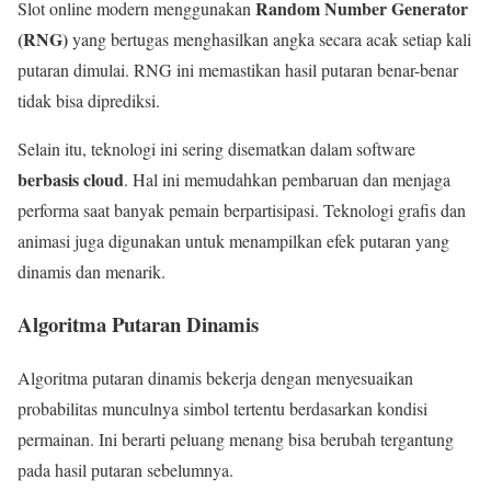
Random Number Generator
Slot online modern menggunakan
(RNG)
yang bertugas menghasilkan angka secara acak setiap kali
putaran dimulai. RNG ini memastikan hasil putaran benar-benar
tidak bisa diprediksi.
Selain itu, teknologi ini sering disematkan dalam software
berbasis cloud
. Hal ini memudahkan pembaruan dan menjaga
performa saat banyak pemain berpartisipasi. Teknologi grafis dan
animasi juga digunakan untuk menampilkan efek putaran yang
dinamis dan menarik.
Algoritma Putaran Dinamis
Algoritma putaran dinamis bekerja dengan menyesuaikan
probabilitas munculnya simbol tertentu berdasarkan kondisi
permainan. Ini berarti peluang menang bisa berubah tergantung
pada hasil putaran sebelumnya.