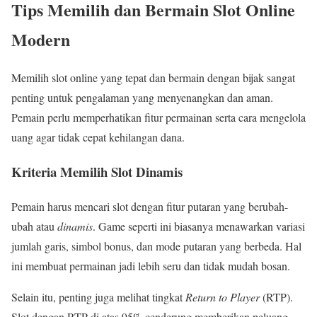
Tips Memilih dan Bermain Slot Online
Modern
Memilih slot online yang tepat dan bermain dengan bijak sangat
penting untuk pengalaman yang menyenangkan dan aman.
Pemain perlu memperhatikan fitur permainan serta cara mengelola
uang agar tidak cepat kehilangan dana.
Kriteria Memilih Slot Dinamis
Pemain harus mencari slot dengan fitur putaran yang berubah-
ubah atau
dinamis
. Game seperti ini biasanya menawarkan variasi
jumlah garis, simbol bonus, dan mode putaran yang berbeda. Hal
ini membuat permainan jadi lebih seru dan tidak mudah bosan.
Selain itu, penting juga melihat tingkat
Return to Player
(RTP).
Slot dengan RTP di atas 95% cenderung memberikan peluang