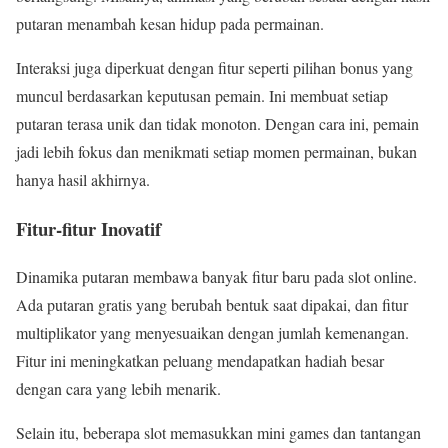
putaran menambah kesan hidup pada permainan.
Interaksi juga diperkuat dengan fitur seperti pilihan bonus yang
muncul berdasarkan keputusan pemain. Ini membuat setiap
putaran terasa unik dan tidak monoton. Dengan cara ini, pemain
jadi lebih fokus dan menikmati setiap momen permainan, bukan
hanya hasil akhirnya.
Fitur-fitur Inovatif
Dinamika putaran membawa banyak fitur baru pada slot online.
Ada putaran gratis yang berubah bentuk saat dipakai, dan fitur
multiplikator yang menyesuaikan dengan jumlah kemenangan.
Fitur ini meningkatkan peluang mendapatkan hadiah besar
dengan cara yang lebih menarik.
Selain itu, beberapa slot memasukkan mini games dan tantangan