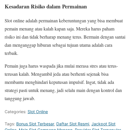
Kesadaran Risiko dalam Permainan
Slot online adalah permainan keberuntungan yang bisa membuat
pemain menang atau kalah kapan saja. Mereka harus paham
risiko ini dan tidak berharap menang terus. Bermain dengan santai
dan menganggap hiburan sebagai tujuan utama adalah cara
terbaik.
Pemain juga harus waspada jika mulai merasa stres atau terus-
terusan kalah. Mengambil jeda atau berhenti sejenak bisa
membantu menghindari keputusan impulsif. Ingat, tidak ada
strategi pasti untuk menang, jadi selalu main dengan kontrol dan
tanggung jawab.
Categories:
Slot Online
Tags:
Bonus Slot Terbesar
,
Daftar Slot Resmi
,
Jackpot Slot
Online
,
Main Slot Gampang Menang
,
Provider Slot Terpopuler
,