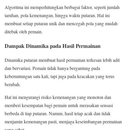
Algoritma ini memperhitungkan berbagai faktor, seperti jumlah
taruhan, pola kemenangan, hingga waktu putaran. Hal ini
membuat setiap putaran unik dan mencegah pola yang mudah
ditebak oleh pemain.
Dampak Dinamika pada Hasil Permainan
Dinamika putaran membuat hasil permainan terkesan lebih adil
dan bervariasi. Pemain tidak hanya bergantung pada
keberuntungan satu kali, tapi juga pada keacakan yang terus
berubah.
Hal ini mengurangi risiko kemenangan yang monoton dan
memberi kesempatan bagi pemain untuk merasakan sensasi
berbeda di tiap putaran. Namun, hasil tetap acak dan tidak
menjamin kemenangan pasti, menjaga keseimbangan permainan
yang sehat.