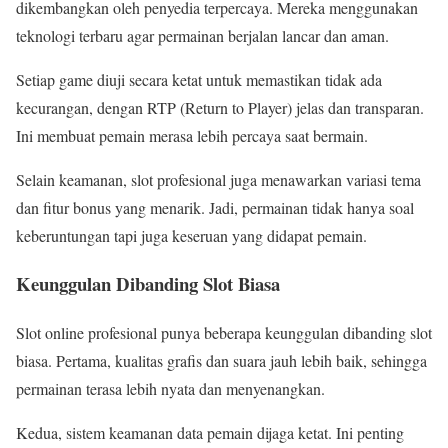
dikembangkan oleh penyedia terpercaya. Mereka menggunakan
teknologi terbaru agar permainan berjalan lancar dan aman.
Setiap game diuji secara ketat untuk memastikan tidak ada
kecurangan, dengan RTP (Return to Player) jelas dan transparan.
Ini membuat pemain merasa lebih percaya saat bermain.
Selain keamanan, slot profesional juga menawarkan variasi tema
dan fitur bonus yang menarik. Jadi, permainan tidak hanya soal
keberuntungan tapi juga keseruan yang didapat pemain.
Keunggulan Dibanding Slot Biasa
Slot online profesional punya beberapa keunggulan dibanding slot
biasa. Pertama, kualitas grafis dan suara jauh lebih baik, sehingga
permainan terasa lebih nyata dan menyenangkan.
Kedua, sistem keamanan data pemain dijaga ketat. Ini penting