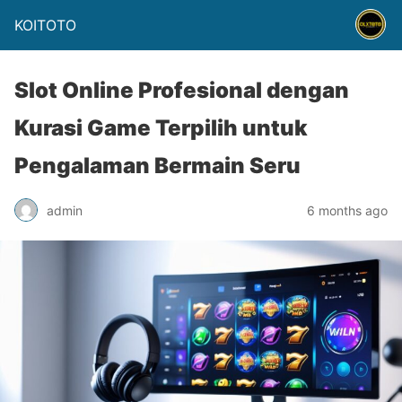
KOITOTO
Slot Online Profesional dengan
Kurasi Game Terpilih untuk
Pengalaman Bermain Seru
admin
6 months ago