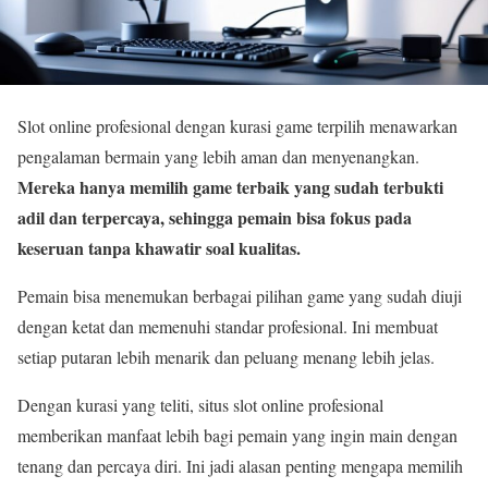
Slot online profesional dengan kurasi game terpilih menawarkan
pengalaman bermain yang lebih aman dan menyenangkan.
Mereka hanya memilih game terbaik yang sudah terbukti
adil dan terpercaya, sehingga pemain bisa fokus pada
keseruan tanpa khawatir soal kualitas.
Pemain bisa menemukan berbagai pilihan game yang sudah diuji
dengan ketat dan memenuhi standar profesional. Ini membuat
setiap putaran lebih menarik dan peluang menang lebih jelas.
Dengan kurasi yang teliti, situs slot online profesional
memberikan manfaat lebih bagi pemain yang ingin main dengan
tenang dan percaya diri. Ini jadi alasan penting mengapa memilih