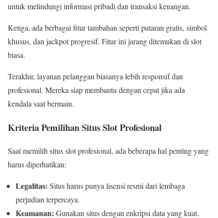
untuk melindungi informasi pribadi dan transaksi keuangan.
Ketiga, ada berbagai fitur tambahan seperti putaran gratis, simbol
khusus, dan jackpot progresif. Fitur ini jarang ditemukan di slot
biasa.
Terakhir, layanan pelanggan biasanya lebih responsif dan
profesional. Mereka siap membantu dengan cepat jika ada
kendala saat bermain.
Kriteria Pemilihan Situs Slot Profesional
Saat memilih situs slot profesional, ada beberapa hal penting yang
harus diperhatikan:
Legalitas:
Situs harus punya lisensi resmi dari lembaga
perjudian terpercaya.
Keamanan:
Gunakan situs dengan enkripsi data yang kuat.