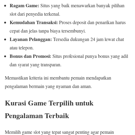
Ragam Game:
Situs yang baik menawarkan banyak pilihan
slot dari penyedia terkenal.
Kemudahan Transaksi:
Proses deposit dan penarikan harus
cepat dan jelas tanpa biaya tersembunyi.
Layanan Pelanggan:
Tersedia dukungan 24 jam lewat chat
atau telepon.
Bonus dan Promosi:
Situs profesional punya bonus yang adil
dan syarat yang transparan.
Memastikan kriteria ini membantu pemain mendapatkan
pengalaman bermain yang nyaman dan aman.
Kurasi Game Terpilih untuk
Pengalaman Terbaik
Memilih game slot yang tepat sangat penting agar pemain