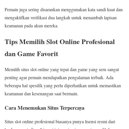
Pemain juga sering disarankan menggunakan kata sandi kuat dan
mengaktifkan verifikasi dua langkah untuk menambah lapisan
keamanan pada akun mereka.
Tips Memilih Slot Online Profesional
dan Game Favorit
Memilih situs slot online yang tepat dan game yang seru sangat
penting agar pemain mendapatkan pengalaman terbaik. Ada
beberapa hal spesifik yang perlu diperhatikan untuk memastikan
keamanan dan kesenangan saat bermain.
Cara Menemukan Situs Terpercaya
Situs slot online profesional biasanya punya lisensi resmi dari