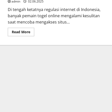
admin
02.06.2025
Di tengah ketatnya regulasi internet di Indonesia,
banyak pemain togel online mengalami kesulitan
saat mencoba mengakses situs...
Read
Read More
more
about
Buka
Olxtoto
Tanpa
Kendala:
Ini
Link
Alternatif
Paling
Cepat