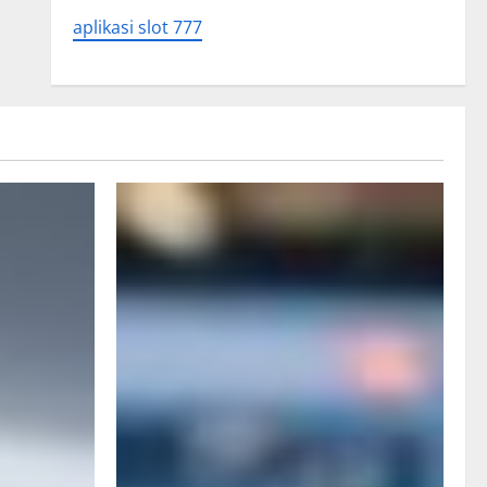
aplikasi slot 777