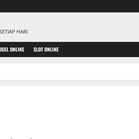
ETIAP HARI
OGEL ONLINE
SLOT ONLINE
Buka Olxtoto Tanpa Kendala: Ini Link Alternatif Paling Cepat