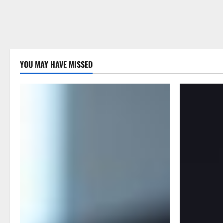
YOU MAY HAVE MISSED