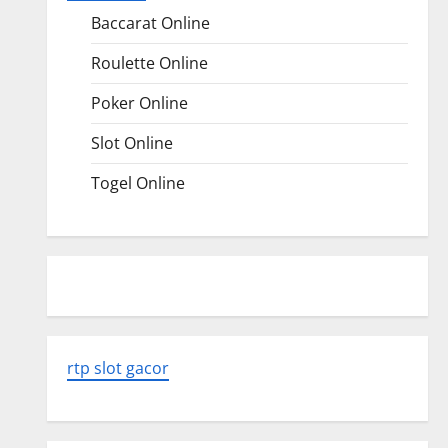
Baccarat Online
Roulette Online
Poker Online
Slot Online
Togel Online
rtp slot gacor