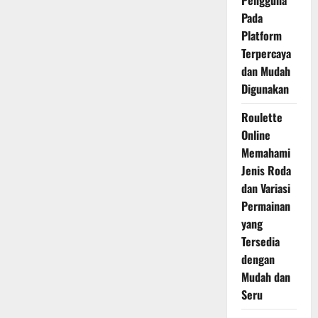
Pengguna
Pada
Platform
Terpercaya
dan Mudah
Digunakan
Roulette
Online
Memahami
Jenis Roda
dan Variasi
Permainan
yang
Tersedia
dengan
Mudah dan
Seru