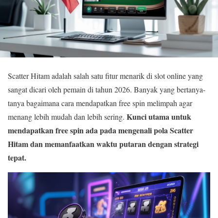
Scatter Hitam adalah salah satu fitur menarik di slot online yang
sangat dicari oleh pemain di tahun 2026. Banyak yang bertanya-
tanya bagaimana cara mendapatkan free spin melimpah agar
Kunci utama untuk
menang lebih mudah dan lebih sering.
mendapatkan free spin ada pada mengenali pola Scatter
Hitam dan memanfaatkan waktu putaran dengan strategi
tepat.