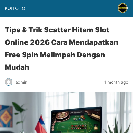
KOITOTO
Tips & Trik Scatter Hitam Slot
Online 2026 Cara Mendapatkan
Free Spin Melimpah Dengan
Mudah
admin
1 month ago