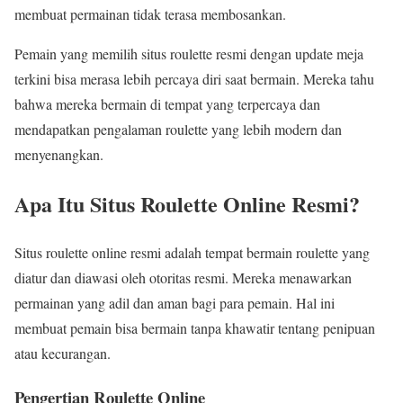
membuat permainan tidak terasa membosankan.
Pemain yang memilih situs roulette resmi dengan update meja
terkini bisa merasa lebih percaya diri saat bermain. Mereka tahu
bahwa mereka bermain di tempat yang terpercaya dan
mendapatkan pengalaman roulette yang lebih modern dan
menyenangkan.
Apa Itu Situs Roulette Online Resmi?
Situs roulette online resmi adalah tempat bermain roulette yang
diatur dan diawasi oleh otoritas resmi. Mereka menawarkan
permainan yang adil dan aman bagi para pemain. Hal ini
membuat pemain bisa bermain tanpa khawatir tentang penipuan
atau kecurangan.
Pengertian Roulette Online