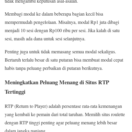
tidak mengambil keputusan asal-asalan.
Membagi modal ke dalam beberapa bagian kecil bisa
mempermudah pengelolaan. Misalnya, modal Rp1 juta dibagi
menjadi 10 sesi dengan Rp100 ribu per sesi. Jika kalah di satu
sesi, masih ada dana untuk sesi selanjutnya.
Penting juga untuk tidak memasang semua modal sekaligus.
Bertaruh terlalu besar di satu putaran bisa membuat modal cepat
habis tanpa peluang perbaikan di putaran berikutnya.
Meningkatkan Peluang Menang di Situs RTP
Tertinggi
RTP (Return to Player) adalah persentase rata-rata kemenangan
yang kembali ke pemain dari total taruhan. Memilih situs roulette
dengan RTP tinggi penting agar peluang menang lebih besar
dalam jangka panjang.