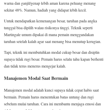
warna dan ganjil/genap lebih aman karena peluang menang
sekitar 48%. Namun, hadiah yang didapat lebih kecil.
Untuk mendapatkan kemenangan besar, taruhan pada angka
tunggal bisa dipilih walau risikonya tinggi. Teknik seperti
Martingale umum dipakai di mana pemain menggandakan
taruhan setelah kalah agar saat menang bisa menutup kerugian.
Tapi, teknik ini membutuhkan modal cukup besar dan disiplin
supaya tidak rugi besar. Pemain harus selalu tahu kapan berhenti
dan tidak terus menerus mengejar kalah.
Manajemen Modal Saat Bermain
Manajemen modal adalah kunci supaya tidak cepat habis saat
bermain. Pemain harus menentukan batas untung dan rugi
sebelum mulai taruhan. Cara ini membantu menjaga emosi dan