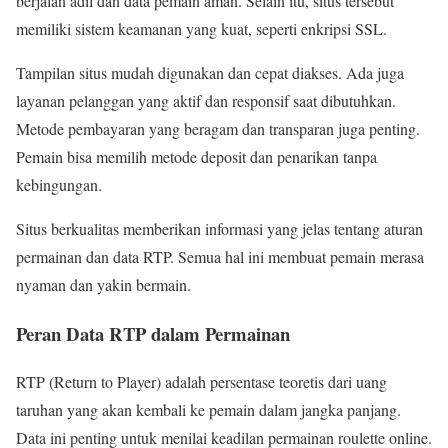
berjalan adil dan data pemain aman. Selain itu, situs tersebut
memiliki sistem keamanan yang kuat, seperti enkripsi SSL.
Tampilan situs mudah digunakan dan cepat diakses. Ada juga
layanan pelanggan yang aktif dan responsif saat dibutuhkan.
Metode pembayaran yang beragam dan transparan juga penting.
Pemain bisa memilih metode deposit dan penarikan tanpa
kebingungan.
Situs berkualitas memberikan informasi yang jelas tentang aturan
permainan dan data RTP. Semua hal ini membuat pemain merasa
nyaman dan yakin bermain.
Peran Data RTP dalam Permainan
RTP (Return to Player) adalah persentase teoretis dari uang
taruhan yang akan kembali ke pemain dalam jangka panjang.
Data ini penting untuk menilai keadilan permainan roulette online.