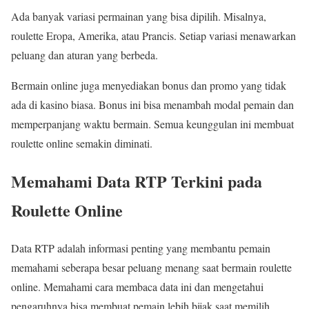
Ada banyak variasi permainan yang bisa dipilih. Misalnya,
roulette Eropa, Amerika, atau Prancis. Setiap variasi menawarkan
peluang dan aturan yang berbeda.
Bermain online juga menyediakan bonus dan promo yang tidak
ada di kasino biasa. Bonus ini bisa menambah modal pemain dan
memperpanjang waktu bermain. Semua keunggulan ini membuat
roulette online semakin diminati.
Memahami Data RTP Terkini pada
Roulette Online
Data RTP adalah informasi penting yang membantu pemain
memahami seberapa besar peluang menang saat bermain roulette
online. Memahami cara membaca data ini dan mengetahui
pengaruhnya bisa membuat pemain lebih bijak saat memilih