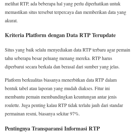
melihat RTP, ada beberapa hal yang perlu diperhatikan untuk
memastikan situs tersebut terpercaya dan memberikan data yang
akurat.
Kriteria Platform dengan Data RTP Terupdate
Situs yang baik selalu menyediakan data RTP terbaru agar pemain
tahu seberapa besar peluang menang mereka. RTP harus
diperbarui secara berkala dan berasal dari sumber yang jelas.
Platform berkualitas biasanya menerbitkan data RTP dalam
bentuk tabel atau laporan yang mudah diakses. Fitur ini
membantu pemain membandingkan keuntungan antar jenis
roulette. Juga penting kalau RTP tidak terlalu jauh dari standar
permainan resmi, biasanya sekitar 97%.
Pentingnya Transparansi Informasi RTP