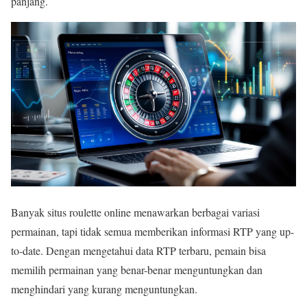
panjang.
Banyak situs roulette online menawarkan berbagai variasi
permainan, tapi tidak semua memberikan informasi RTP yang up-
to-date. Dengan mengetahui data RTP terbaru, pemain bisa
memilih permainan yang benar-benar menguntungkan dan
menghindari yang kurang menguntungkan.