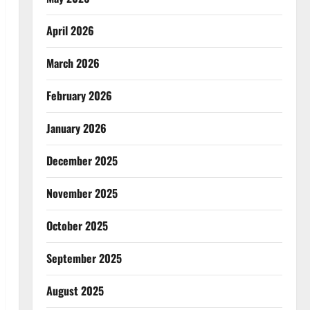
April 2026
March 2026
February 2026
January 2026
December 2025
November 2025
October 2025
September 2025
August 2025