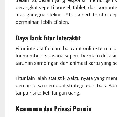
Selain itu, desain yang responsif memungkink
perangkat seperti ponsel, tablet, dan kompute
atau gangguan teknis. Fitur seperti tombol 
permainan lebih efisien.
Daya Tarik Fitur Interaktif
Fitur interaktif dalam baccarat online terma
Ini membuat suasana seperti bermain di kas
taruhan sampingan dan animasi kartu yang se
Fitur lain ialah statistik waktu nyata yang m
pemain bisa membuat strategi lebih baik. A
tanpa risiko kehilangan uang.
Keamanan dan Privasi Pemain