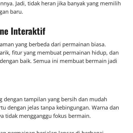
ya. Jadi, tidak heran jika banyak yang memilih
ngan baru.
e Interaktif
laman yang berbeda dari permainan biasa.
rik, fitur yang membuat permainan hidup, dan
dengan baik. Semua ini membuat bermain jadi
ang dengan tampilan yang bersih dan mudah
rtu dengan jelas tanpa kebingungan. Warna dan
ya tidak mengganggu fokus bermain.