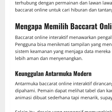
terhubung dengan permainan dan lawan lawann
baccarat online untuk cari hiburan dan tanta
Mengapa Memilih Baccarat Onlin
Baccarat online interaktif menawarkan penga
Pengguna bisa menikmati tampilan yang mena
sistem keamanan yang menjaga data mereka 
lebih aman dan menyenangkan.
Keunggulan Antarmuka Modern
Antarmuka baccarat online interaktif diranc
dipahami. Pemain dapat melihat tabel dan ka
animasi dibuat sederhana tapi menarik, supa