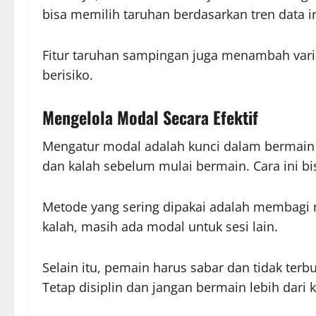
bisa memilih taruhan berdasarkan tren data in
Fitur taruhan sampingan juga menambah varia
berisiko.
Mengelola Modal Secara Efektif
Mengatur modal adalah kunci dalam bermain 
dan kalah sebelum mulai bermain. Cara ini b
Metode yang sering dipakai adalah membagi mo
kalah, masih ada modal untuk sesi lain.
Selain itu, pemain harus sabar dan tidak ter
Tetap disiplin dan jangan bermain lebih dar