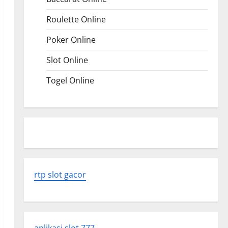
Roulette Online
Poker Online
Slot Online
Togel Online
rtp slot gacor