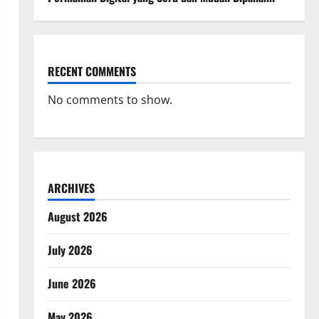
RECENT COMMENTS
No comments to show.
ARCHIVES
August 2026
July 2026
June 2026
May 2026