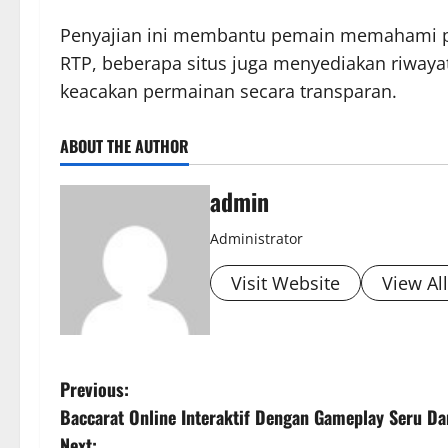
Penyajian ini membantu pemain memahami p
RTP, beberapa situs juga menyediakan riwaya
keacakan permainan secara transparan.
ABOUT THE AUTHOR
admin
Administrator
Visit Website
View Al
P
Previous:
Baccarat Online Interaktif Dengan Gameplay Seru 
o
Next: