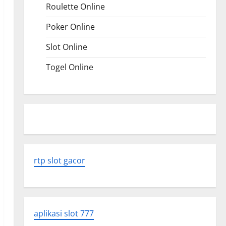
Roulette Online
Poker Online
Slot Online
Togel Online
rtp slot gacor
aplikasi slot 777