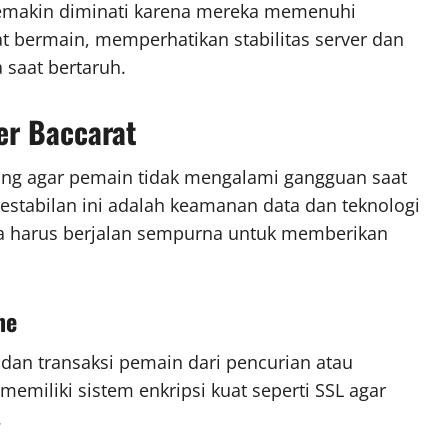
semakin diminati karena mereka memenuhi
 bermain, memperhatikan stabilitas server dan
 saat bertaruh.
er Baccarat
nting agar pemain tidak mengalami gangguan saat
stabilan ini adalah keamanan data dan teknologi
ya harus berjalan sempurna untuk memberikan
ne
dan transaksi pemain dari pencurian atau
memiliki sistem enkripsi kuat seperti SSL agar
.