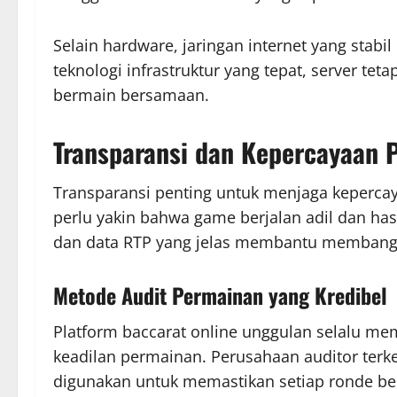
Selain hardware, jaringan internet yang stab
teknologi infrastruktur yang tepat, server te
bermain bersamaan.
Transparansi dan Kepercayaan 
Transparansi penting untuk menjaga keperca
perlu yakin bahwa game berjalan adil dan has
dan data RTP yang jelas membantu membangu
Metode Audit Permainan yang Kredibel
Platform baccarat online unggulan selalu me
keadilan permainan. Perusahaan auditor terk
digunakan untuk memastikan setiap ronde be