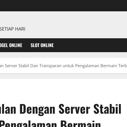
ETIAP HARI
OGEL ONLINE
SLOT ONLINE
n Server Stabil Dan Transparan untuk Pengalaman Bermain Terb
lan Dengan Server Stabil
 Pengalaman Bermain