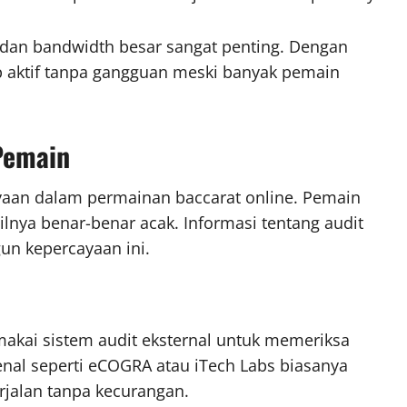
il dan bandwidth besar sangat penting. Dengan
tap aktif tanpa gangguan meski banyak pemain
Pemain
yaan dalam permainan baccarat online. Pemain
ilnya benar-benar acak. Informasi tentang audit
n kepercayaan ini.
makai sistem audit eksternal untuk memeriksa
enal seperti eCOGRA atau iTech Labs biasanya
rjalan tanpa kecurangan.