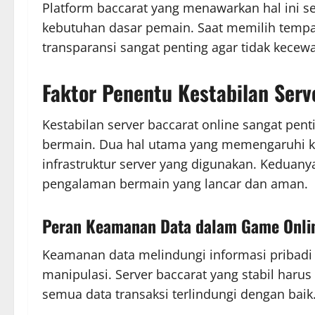
Platform baccarat yang menawarkan hal ini 
kebutuhan dasar pemain. Saat memilih tempat
transparansi sangat penting agar tidak kecewa
Faktor Penentu Kestabilan Serv
Kestabilan server baccarat online sangat pe
bermain. Dua hal utama yang memengaruhi ke
infrastruktur server yang digunakan. Keduan
pengalaman bermain yang lancar dan aman.
Peran Keamanan Data dalam Game Onli
Keamanan data melindungi informasi pribadi 
manipulasi. Server baccarat yang stabil harus 
semua data transaksi terlindungi dengan baik