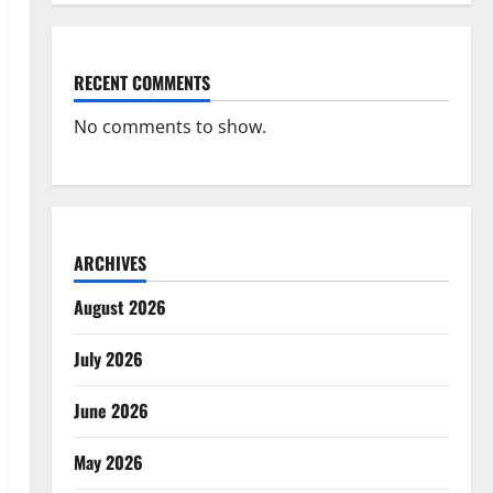
RECENT COMMENTS
No comments to show.
ARCHIVES
August 2026
July 2026
June 2026
May 2026