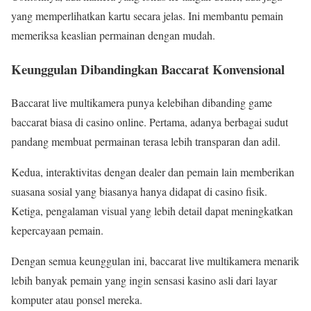
yang memperlihatkan kartu secara jelas. Ini membantu pemain
memeriksa keaslian permainan dengan mudah.
Keunggulan Dibandingkan Baccarat Konvensional
Baccarat live multikamera punya kelebihan dibanding game
baccarat biasa di casino online. Pertama, adanya berbagai sudut
pandang membuat permainan terasa lebih transparan dan adil.
Kedua, interaktivitas dengan dealer dan pemain lain memberikan
suasana sosial yang biasanya hanya didapat di casino fisik.
Ketiga, pengalaman visual yang lebih detail dapat meningkatkan
kepercayaan pemain.
Dengan semua keunggulan ini, baccarat live multikamera menarik
lebih banyak pemain yang ingin sensasi kasino asli dari layar
komputer atau ponsel mereka.