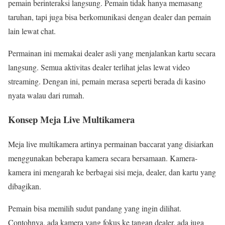
pemain berinteraksi langsung. Pemain tidak hanya memasang
taruhan, tapi juga bisa berkomunikasi dengan dealer dan pemain
lain lewat chat.
Permainan ini memakai dealer asli yang menjalankan kartu secara
langsung. Semua aktivitas dealer terlihat jelas lewat video
streaming. Dengan ini, pemain merasa seperti berada di kasino
nyata walau dari rumah.
Konsep Meja Live Multikamera
Meja live multikamera artinya permainan baccarat yang disiarkan
menggunakan beberapa kamera secara bersamaan. Kamera-
kamera ini mengarah ke berbagai sisi meja, dealer, dan kartu yang
dibagikan.
Pemain bisa memilih sudut pandang yang ingin dilihat.
Contohnya, ada kamera yang fokus ke tangan dealer, ada juga