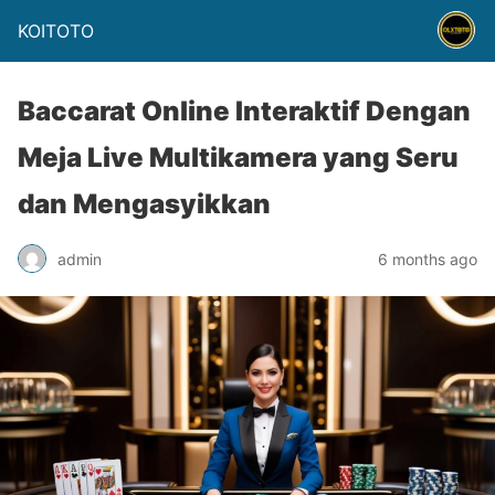
KOITOTO
Baccarat Online Interaktif Dengan
Meja Live Multikamera yang Seru
dan Mengasyikkan
admin
6 months ago