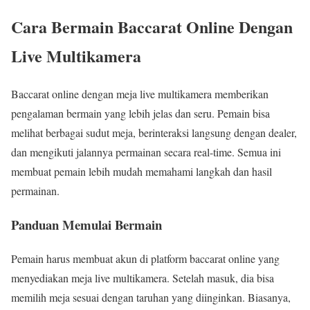
Cara Bermain Baccarat Online Dengan
Live Multikamera
Baccarat online dengan meja live multikamera memberikan
pengalaman bermain yang lebih jelas dan seru. Pemain bisa
melihat berbagai sudut meja, berinteraksi langsung dengan dealer,
dan mengikuti jalannya permainan secara real-time. Semua ini
membuat pemain lebih mudah memahami langkah dan hasil
permainan.
Panduan Memulai Bermain
Pemain harus membuat akun di platform baccarat online yang
menyediakan meja live multikamera. Setelah masuk, dia bisa
memilih meja sesuai dengan taruhan yang diinginkan. Biasanya,