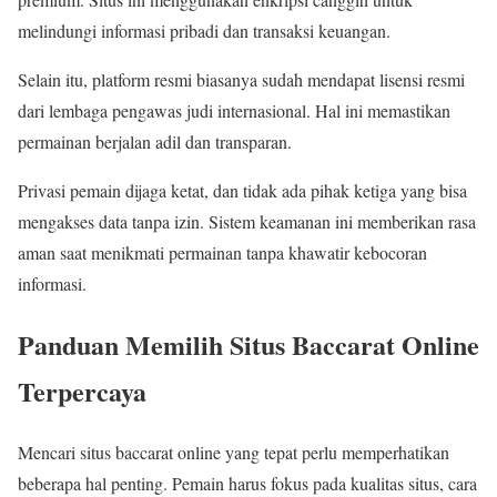
melindungi informasi pribadi dan transaksi keuangan.
Selain itu, platform resmi biasanya sudah mendapat lisensi resmi
dari lembaga pengawas judi internasional. Hal ini memastikan
permainan berjalan adil dan transparan.
Privasi pemain dijaga ketat, dan tidak ada pihak ketiga yang bisa
mengakses data tanpa izin. Sistem keamanan ini memberikan rasa
aman saat menikmati permainan tanpa khawatir kebocoran
informasi.
Panduan Memilih Situs Baccarat Online
Terpercaya
Mencari situs baccarat online yang tepat perlu memperhatikan
beberapa hal penting. Pemain harus fokus pada kualitas situs, cara