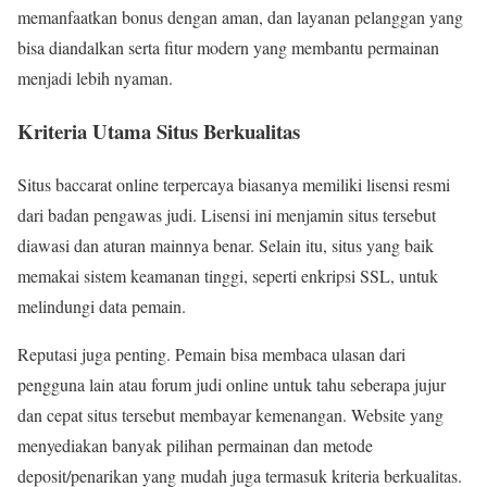
memanfaatkan bonus dengan aman, dan layanan pelanggan yang
bisa diandalkan serta fitur modern yang membantu permainan
menjadi lebih nyaman.
Kriteria Utama Situs Berkualitas
Situs baccarat online terpercaya biasanya memiliki lisensi resmi
dari badan pengawas judi. Lisensi ini menjamin situs tersebut
diawasi dan aturan mainnya benar. Selain itu, situs yang baik
memakai sistem keamanan tinggi, seperti enkripsi SSL, untuk
melindungi data pemain.
Reputasi juga penting. Pemain bisa membaca ulasan dari
pengguna lain atau forum judi online untuk tahu seberapa jujur
dan cepat situs tersebut membayar kemenangan. Website yang
menyediakan banyak pilihan permainan dan metode
deposit/penarikan yang mudah juga termasuk kriteria berkualitas.