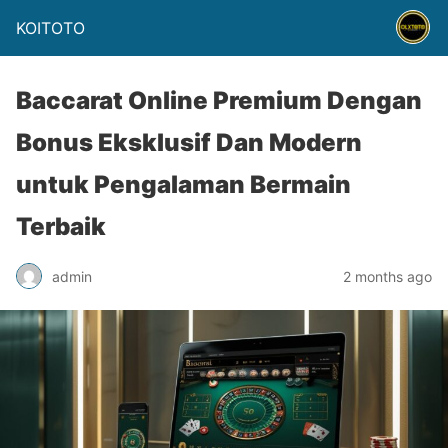
KOITOTO
Baccarat Online Premium Dengan
Bonus Eksklusif Dan Modern
untuk Pengalaman Bermain
Terbaik
admin
2 months ago