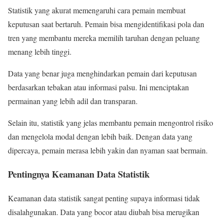
Statistik yang akurat memengaruhi cara pemain membuat
keputusan saat bertaruh. Pemain bisa mengidentifikasi pola dan
tren yang membantu mereka memilih taruhan dengan peluang
menang lebih tinggi.
Data yang benar juga menghindarkan pemain dari keputusan
berdasarkan tebakan atau informasi palsu. Ini menciptakan
permainan yang lebih adil dan transparan.
Selain itu, statistik yang jelas membantu pemain mengontrol risiko
dan mengelola modal dengan lebih baik. Dengan data yang
dipercaya, pemain merasa lebih yakin dan nyaman saat bermain.
Pentingnya Keamanan Data Statistik
Keamanan data statistik sangat penting supaya informasi tidak
disalahgunakan. Data yang bocor atau diubah bisa merugikan