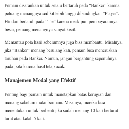
Pemain disarankan untuk selalu bertaruh pada “Banker” karena
peluang menangnya sedikit lebih tinggi dibandingkan “Player”.
Hindari bertaruh pada “Tie” karena meskipun pembayarannya
besar, peluang menangnya sangat kecil.
Memantau pola hasil sebelumnya juga bisa membantu. Misalnya,
jika “Banker” menang berulang kali, pemain bisa meneruskan
taruhan pada Banker. Namun, jangan bergantung sepenuhnya
pada pola karena hasil tetap acak.
Manajemen Modal yang Efektif
Penting bagi pemain untuk menetapkan batas kerugian dan
menang sebelum mulai bermain. Misalnya, mereka bisa
menentukan untuk berhenti jika sudah menang 10 kali berturut-
turut atau kalah 5 kali.