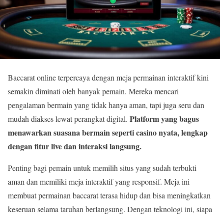
Baccarat online terpercaya dengan meja permainan interaktif kini
semakin diminati oleh banyak pemain. Mereka mencari
pengalaman bermain yang tidak hanya aman, tapi juga seru dan
Platform yang bagus
mudah diakses lewat perangkat digital.
menawarkan suasana bermain seperti casino nyata, lengkap
dengan fitur live dan interaksi langsung.
Penting bagi pemain untuk memilih situs yang sudah terbukti
aman dan memiliki meja interaktif yang responsif. Meja ini
membuat permainan baccarat terasa hidup dan bisa meningkatkan
keseruan selama taruhan berlangsung. Dengan teknologi ini, siapa