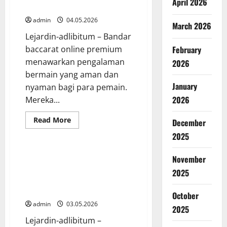
April 2026
Pengalaman Bermain Terbaik
Dan
Server
admin
04.05.2026
Super
March 2026
Cepat
untuk
Lejardin-adlibitum – Bandar
Pengalaman
baccarat online premium
February
Bermain
Terbaik
menawarkan pengalaman
2026
bermain yang aman dan
January
nyaman bagi para pemain.
2026
Mereka...
Read
Read More
December
more
Baccarat Online
about
2025
Bandar
Baccarat
Online
Agen Baccarat Online
November
Premium
Terpopuler Dengan Bonus Besar
Dengan
2025
Transaksi
Dan Promo Harian untuk
Aman
Pemain Setia
Dan
October
Proses
admin
03.05.2026
Instan
2025
Untuk
Pengalaman
Lejardin-adlibitum –
Bermain