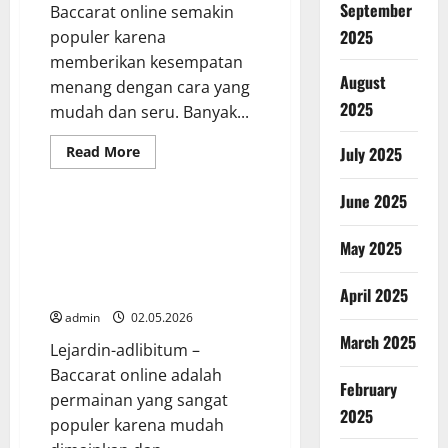
September
Baccarat online semakin
Terbaik
2025
populer karena
memberikan kesempatan
August
menang dengan cara yang
2025
mudah dan seru. Banyak...
Read
Read More
July 2025
more
Baccarat Online
about
Agen
June 2025
Baccarat
Online
Baccarat Online Terlengkap
Terpopuler
Dengan Variasi Taruhan dan
May 2025
Dengan
Bonus
Peluang Menang Tinggi Untuk
Besar
Pemain Pemula dan Profesional
Dan
April 2025
Promo
admin
02.05.2026
Harian
untuk
March 2025
Pemain
Lejardin-adlibitum –
Setia
Baccarat online adalah
February
permainan yang sangat
2025
populer karena mudah