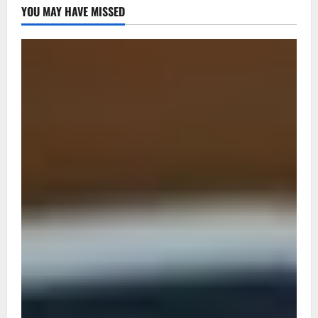
YOU MAY HAVE MISSED