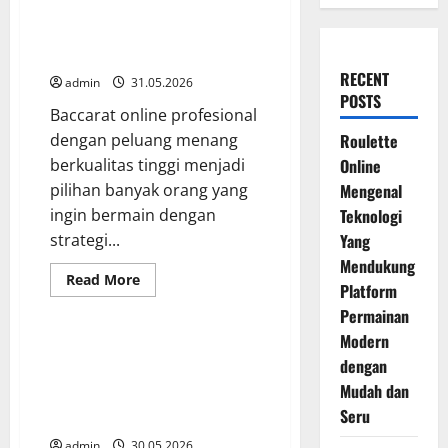
Dengan Peluang Menang
Berkualitas Tinggi untuk
Pengalaman Bermain Terbaik
RECENT
admin
31.05.2026
POSTS
Baccarat online profesional
dengan peluang menang
Roulette
berkualitas tinggi menjadi
Online
pilihan banyak orang yang
Mengenal
ingin bermain dengan
Teknologi
strategi...
Yang
Mendukung
Read
Read More
Platform
more
Baccarat Online
about
Permainan
Baccarat
Online
Modern
Profesional
Baccarat Online Populer Dengan
Dengan
dengan
Streaming Lancar Dan
Peluang
Mudah dan
Menang
Transparan: Pengalaman
Berkualitas
Seru
Bermain Tanpa Hambatan
Tinggi
untuk
admin
30.05.2026
Pengalaman