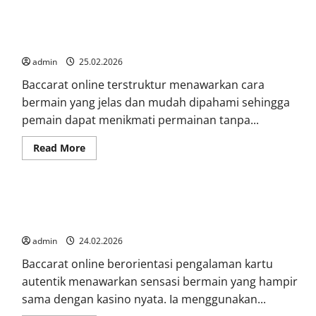
Online
Dinamis
Baccarat Online Terstruktur untuk Pengalaman Bermain
dengan
Pilihan
Nyaman dan Seru
Meja
Variatif
admin
25.02.2026
untuk
Pengalaman
Baccarat online terstruktur menawarkan cara
Bermain
Seru
bermain yang jelas dan mudah dipahami sehingga
pemain dapat menikmati permainan tanpa...
Read
Read More
more
about
Baccarat
Online
Terstruktur
Baccarat Online Berorientasi Pengalaman Kartu Autentik
untuk
Pengalaman
untuk Sensasi Bermain Seru
Bermain
Nyaman
admin
24.02.2026
dan
Seru
Baccarat online berorientasi pengalaman kartu
autentik menawarkan sensasi bermain yang hampir
sama dengan kasino nyata. Ia menggunakan...