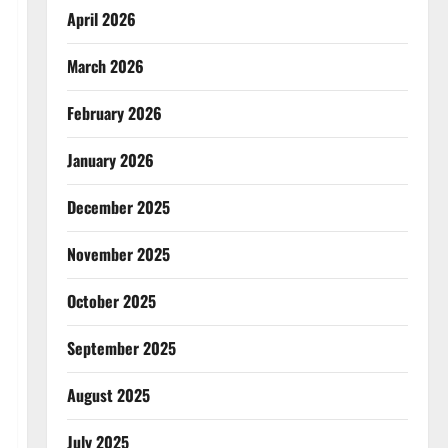
April 2026
March 2026
February 2026
January 2026
December 2025
November 2025
October 2025
September 2025
August 2025
July 2025