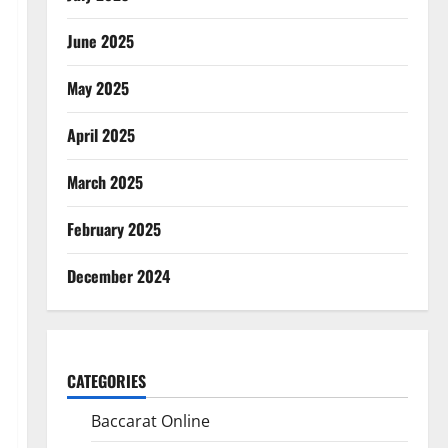
June 2025
May 2025
April 2025
March 2025
February 2025
December 2024
CATEGORIES
Baccarat Online