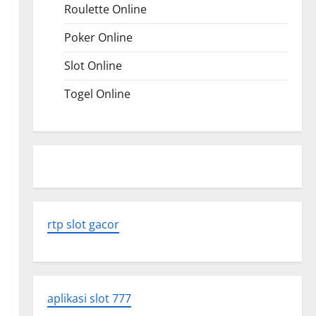
Roulette Online
Poker Online
Slot Online
Togel Online
rtp slot gacor
aplikasi slot 777