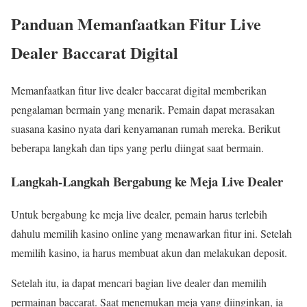
Panduan Memanfaatkan Fitur Live
Dealer Baccarat Digital
Memanfaatkan fitur live dealer baccarat digital memberikan
pengalaman bermain yang menarik. Pemain dapat merasakan
suasana kasino nyata dari kenyamanan rumah mereka. Berikut
beberapa langkah dan tips yang perlu diingat saat bermain.
Langkah-Langkah Bergabung ke Meja Live Dealer
Untuk bergabung ke meja live dealer, pemain harus terlebih
dahulu memilih kasino online yang menawarkan fitur ini. Setelah
memilih kasino, ia harus membuat akun dan melakukan deposit.
Setelah itu, ia dapat mencari bagian live dealer dan memilih
permainan baccarat. Saat menemukan meja yang diinginkan, ia