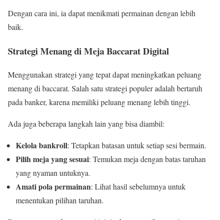
Dengan cara ini, ia dapat menikmati permainan dengan lebih
baik.
Strategi Menang di Meja Baccarat Digital
Menggunakan strategi yang tepat dapat meningkatkan peluang
menang di baccarat. Salah satu strategi populer adalah bertaruh
pada banker, karena memiliki peluang menang lebih tinggi.
Ada juga beberapa langkah lain yang bisa diambil:
Kelola bankroll
: Tetapkan batasan untuk setiap sesi bermain.
Pilih meja yang sesuai
: Temukan meja dengan batas taruhan
yang nyaman untuknya.
Amati pola permainan
: Lihat hasil sebelumnya untuk
menentukan pilihan taruhan.