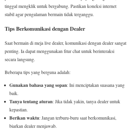
tinggal mengklik untuk bergabung. Pastikan koneksi internet
stabil agar pengalaman bermain tidak terganggu.
Tips Berkomunikasi dengan Dealer
Saat bermain di meja live dealer, komunikasi dengan dealer sangat
penting. Ia dapat menggunakan fitur chat untuk berinteraksi
secara langsung.
Beberapa tips yang berguna adalah:
Gunakan bahasa yang sopan
: Ini menciptakan suasana yang
baik.
Tanya tentang aturan
: Jika tidak yakin, tanya dealer untuk
kepastian.
Berikan waktu
: Jangan terburu-buru saat berkomunikasi,
biarkan dealer menjawab.