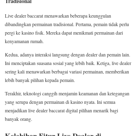
Tradisional
Live dealer baccarat menawarkan beberapa keunggulan
dibandingkan permainan tradisional. Pertama, pemain tidak perlu
pergi ke kasino fisik. Mereka dapat menikmati permainan dari
kenyamanan rumah.
Kedua, adanya interaksi langsung dengan dealer dan pemain lain.
Ini menciptakan suasana sosial yang lebih baik. Ketiga, live dealer
sering kali menawarkan berbagai variasi permainan, memberikan
lebih banyak pilihan kepada pemain.
Terakhir, teknologi canggih menjamin keamanan dan ketegangan
yang serupa dengan permainan di kasino nyata. Ini semua
menjadikan live dealer baccarat digital pilihan menarik bagi
banyak orang.
Kelebihan Fitur Live Dealer di