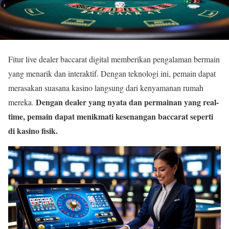
Fitur live dealer baccarat digital memberikan pengalaman bermain
yang menarik dan interaktif. Dengan teknologi ini, pemain dapat
merasakan suasana kasino langsung dari kenyamanan rumah
Dengan dealer yang nyata dan permainan yang real-
mereka.
time, pemain dapat menikmati kesenangan baccarat seperti
di kasino fisik.