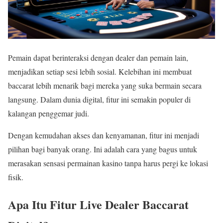
Pemain dapat berinteraksi dengan dealer dan pemain lain,
menjadikan setiap sesi lebih sosial. Kelebihan ini membuat
baccarat lebih menarik bagi mereka yang suka bermain secara
langsung. Dalam dunia digital, fitur ini semakin populer di
kalangan penggemar judi.
Dengan kemudahan akses dan kenyamanan, fitur ini menjadi
pilihan bagi banyak orang. Ini adalah cara yang bagus untuk
merasakan sensasi permainan kasino tanpa harus pergi ke lokasi
fisik.
Apa Itu Fitur Live Dealer Baccarat