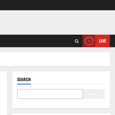
LIVE
SEARCH
Search