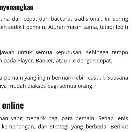
enyenangkan
ana dan cepat dari baccarat tradisional. Ini sering
bih sedikit pemain. Aturan masih sama, tetapi lebih
 jawab untuk semua keputusan, sehingga tempo
 pada Player, Banker, atau Tie dengan cepat.
u pemain yang ingin bermain lebih casual. Suasana
tnya mudah diakses bagi semua orang.
 online
han yang menarik bagi para pemain. Setiap jenis
ng kemenangan, dan strategi yang berbeda. Berikut