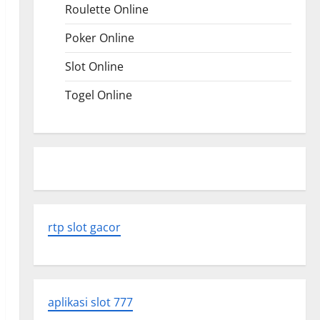
Roulette Online
Poker Online
Slot Online
Togel Online
rtp slot gacor
aplikasi slot 777