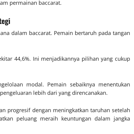
alam permainan baccarat.
tegi
hana dalam baccarat. Pemain bertaruh pada tangan
kitar 44,6%. Ini menjadikannya pilihan yang cukup
ngelolaan modal. Pemain sebaiknya menentukan
engeluaran lebih dari yang direncanakan.
an progresif dengan meningkatkan taruhan setelah
atkan peluang meraih keuntungan dalam jangka