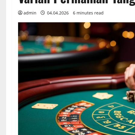
admin
04.04.2026
6 minutes read