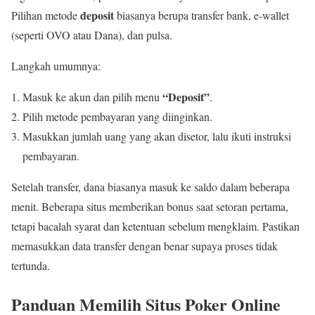
deposit
Pilihan metode
biasanya berupa transfer bank, e-wallet
(seperti OVO atau Dana), dan pulsa.
Langkah umumnya:
“Deposit”
Masuk ke akun dan pilih menu
.
Pilih metode pembayaran yang diinginkan.
Masukkan jumlah uang yang akan disetor, lalu ikuti instruksi
pembayaran.
Setelah transfer, dana biasanya masuk ke saldo dalam beberapa
menit. Beberapa situs memberikan bonus saat setoran pertama,
tetapi bacalah syarat dan ketentuan sebelum mengklaim. Pastikan
memasukkan data transfer dengan benar supaya proses tidak
tertunda.
Panduan Memilih Situs Poker Online