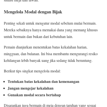
Mengelola Modal dengan Bijak
Penting sekali untuk mengatur modal sebelum mulai bermain.
Mereka sebaiknya hanya memakai dana yang memang khusus
untuk bermain dan bukan dari kebutuhan lain.
Pemain dianjurkan menentukan batas kekalahan harian,
mingguan, dan bulanan. Ini bisa membantu mengurangi resiko
kehilangan lebih banyak uang jika sedang tidak beruntung.
Berikut tips singkat mengelola modal:
Tentukan batas kekalahan dan kemenangan
Jangan mengejar kekalahan
Gunakan modal secara bertahap
Disarankan juga bermain di meja dengan taruhan yang sesuai