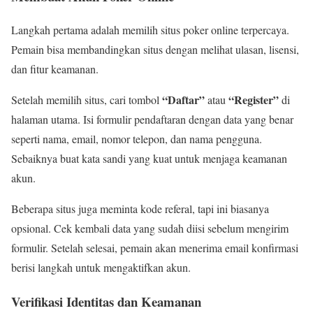
Langkah pertama adalah memilih situs poker online terpercaya.
Pemain bisa membandingkan situs dengan melihat ulasan, lisensi,
dan fitur keamanan.
“Daftar”
“Register”
Setelah memilih situs, cari tombol
atau
di
halaman utama. Isi formulir pendaftaran dengan data yang benar
seperti nama, email, nomor telepon, dan nama pengguna.
Sebaiknya buat kata sandi yang kuat untuk menjaga keamanan
akun.
Beberapa situs juga meminta kode referal, tapi ini biasanya
opsional. Cek kembali data yang sudah diisi sebelum mengirim
formulir. Setelah selesai, pemain akan menerima email konfirmasi
berisi langkah untuk mengaktifkan akun.
Verifikasi Identitas dan Keamanan