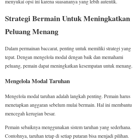
menyukai opsi ini karena suasananya yang lebih autentik.
Strategi Bermain Untuk Meningkatkan
Peluang Menang
Dalam permainan baccarat, penting untuk memiliki strategi yang
tepat. Dengan mengelola modal dengan baik dan memahami
peluang, pemain dapat meningkatkan kesempatan untuk menang.
Mengelola Modal Taruhan
Mengelola modal taruhan adalah langkah penting. Pemain harus
menetapkan anggaran sebelum mulai bermain. Hal ini membantu
mencegah kerugian besar.
Pemain sebaiknya menggunakan sistem taruhan yang sederhana.
Contohnya, taruhan tetap di setiap putaran bisa menjadi pilihan.