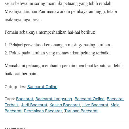
sadar bahwa ini sering memiliki peluang yang lebih rendah.
Misalnya, taruhan Pair menawarkan pembayaran tinggi, tetapi
risikonya juga besar.
Pemain sebaiknya memperhatikan hal-hal berikut:
Pelajari persentase kemenangan masing-masing taruhan.
Fokus pada taruhan yang menawarkan peluang terbaik.
Memahami peluang membantu pemain membuat keputusan lebih
baik saat bermain.
Categories:
Baccarat Online
Tags:
Baccarat
,
Baccarat Langsung
,
Baccarat Online
,
Baccarat
Terbaik
,
Judi Baccarat
,
Kasino Baccarat
,
Live Baccarat
,
Meja
Baccarat
,
Permainan Baccarat
,
Taruhan Baccarat