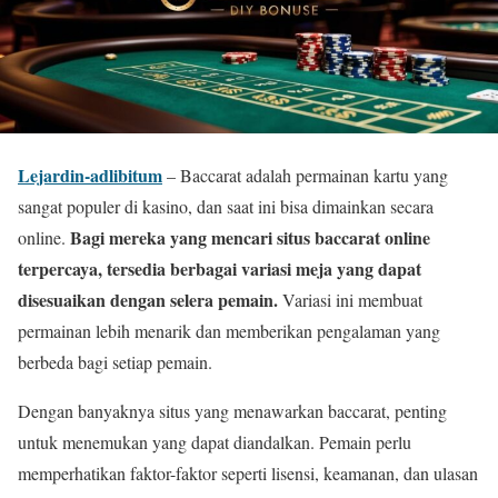
Lejardin-adlibitum
– Baccarat adalah permainan kartu yang
sangat populer di kasino, dan saat ini bisa dimainkan secara
Bagi mereka yang mencari situs baccarat online
online.
terpercaya, tersedia berbagai variasi meja yang dapat
disesuaikan dengan selera pemain.
Variasi ini membuat
permainan lebih menarik dan memberikan pengalaman yang
berbeda bagi setiap pemain.
Dengan banyaknya situs yang menawarkan baccarat, penting
untuk menemukan yang dapat diandalkan. Pemain perlu
memperhatikan faktor-faktor seperti lisensi, keamanan, dan ulasan