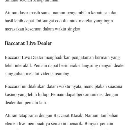
Aturan dasar masih sama, namun pengambilan keputusan dan
hasil lebih cepat. Ini sangat cocok untuk mereka yang ingin
merasakan keseruan dalam waktu singkat.
Baccarat Live Dealer
Baccarat Live Dealer menghadirkan pengalaman bermain yang
lebih interaktif. Pemain dapat berinteraksi langsung dengan dealer
sungguhan melalui video streaming.
Baccarat ini dilakukan dalam waktu nyata, menciptakan suasana
kasino yang lebih hidup. Pemain dapat berkomunikasi dengan
dealer dan pemain lain.
Aturan tetap sama dengan Baccarat Klasik. Namun, tambahan
elemen live membuatnya semakin menarik. Banyak pemain