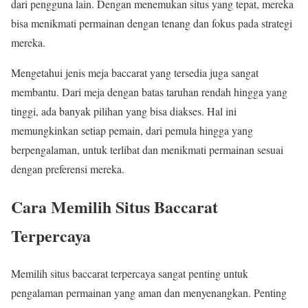
dari pengguna lain. Dengan menemukan situs yang tepat, mereka
bisa menikmati permainan dengan tenang dan fokus pada strategi
mereka.
Mengetahui jenis meja baccarat yang tersedia juga sangat
membantu. Dari meja dengan batas taruhan rendah hingga yang
tinggi, ada banyak pilihan yang bisa diakses. Hal ini
memungkinkan setiap pemain, dari pemula hingga yang
berpengalaman, untuk terlibat dan menikmati permainan sesuai
dengan preferensi mereka.
Cara Memilih Situs Baccarat
Terpercaya
Memilih situs baccarat terpercaya sangat penting untuk
pengalaman permainan yang aman dan menyenangkan. Penting