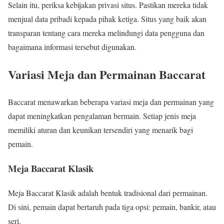
Selain itu, periksa kebijakan privasi situs. Pastikan mereka tidak
menjual data pribadi kepada pihak ketiga. Situs yang baik akan
transparan tentang cara mereka melindungi data pengguna dan
bagaimana informasi tersebut digunakan.
Variasi Meja dan Permainan Baccarat
Baccarat menawarkan beberapa variasi meja dan permainan yang
dapat meningkatkan pengalaman bermain. Setiap jenis meja
memiliki aturan dan keunikan tersendiri yang menarik bagi
pemain.
Meja Baccarat Klasik
Meja Baccarat Klasik adalah bentuk tradisional dari permainan.
Di sini, pemain dapat bertaruh pada tiga opsi: pemain, bankir, atau
seri.