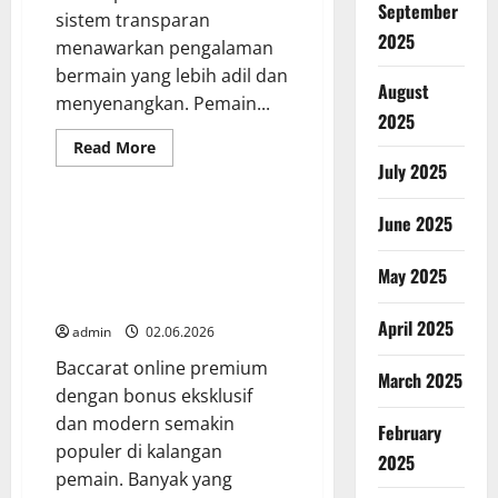
September
sistem transparan
2025
menawarkan pengalaman
bermain yang lebih adil dan
August
menyenangkan. Pemain...
2025
Read
Read More
more
July 2025
Baccarat Online
about
Baccarat
Online
June 2025
Dengan
Baccarat Online Premium
Dealer
Dengan Bonus Eksklusif Dan
Profesional
Dan
May 2025
Modern untuk Pengalaman
Sistem
Bermain Terbaik
Transparan
Untuk
April 2025
admin
02.06.2026
Pengalaman
Bermain
Terbaik
Baccarat online premium
March 2025
dengan bonus eksklusif
dan modern semakin
February
populer di kalangan
2025
pemain. Banyak yang