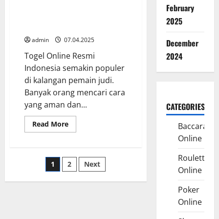
Online
Togel Online Resmi Indonesia:
February
Jitu:
Panduan Mudah Menang dan
Cara
2025
Tepat
Aman
Menang
dalam
admin
07.04.2025
December
Permainan
Togel
Togel Online Resmi
2024
Indonesia semakin populer
di kalangan pemain judi.
Banyak orang mencari cara
yang aman dan...
CATEGORIES
Read
Read More
Baccarat
more
about
Online
Togel
Online
Roulette
Resmi
Posts
1
2
Next
Indonesia:
Online
Panduan
Mudah
pagination
Menang
Poker
dan
Aman
Online