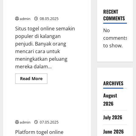
Dengan
Prediksi Hasil Akurat: Temukan
Pembaruan
Hasil
Keberuntungan Anda Hari Ini!
RECENT
Real-
Time:
COMMENTS
admin
08.05.2025
Cara
Mudah
Situs togel online semakin
Ikuti
No
Perkembangan
populer di kalangan
comments
Terbaru!
penjudi. Banyak orang
to show.
mencari cara untuk
meningkatkan peluang
mereka dalam...
Read
Read More
more
ARCHIVES
Togel Online
about
Situs
August
Togel
Online
Platform Togel Online Dengan
2026
Dengan
Pasaran Internasional: Pilihan
Prediksi
Hasil
Terbaik untuk Penggemar Togel
Akurat:
July 2026
Temukan
admin
07.05.2025
Keberuntungan
Anda
June 2026
Platform togel online
Hari