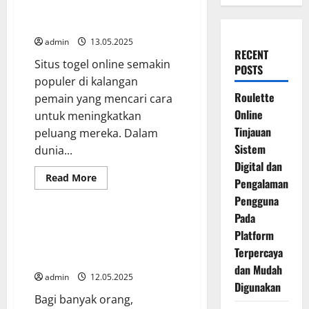
Analisis Statistik Lengkap:
Panduan Memilih dan Menang!
admin
13.05.2025
RECENT
Situs togel online semakin
POSTS
populer di kalangan
Roulette
pemain yang mencari cara
Online
untuk meningkatkan
Tinjauan
peluang mereka. Dalam
Sistem
dunia...
Digital dan
Read
Read More
Pengalaman
more
Togel Online
about
Pengguna
Situs
Togel
Pada
Online
Komunitas Pemain Togel Online
Platform
Dengan
Berbagi Tips dan Strategi yang
Analisis
Terpercaya
Statistik
Ampuh
Lengkap:
dan Mudah
Panduan
admin
12.05.2025
Memilih
Digunakan
dan
Bagi banyak orang,
Menang!