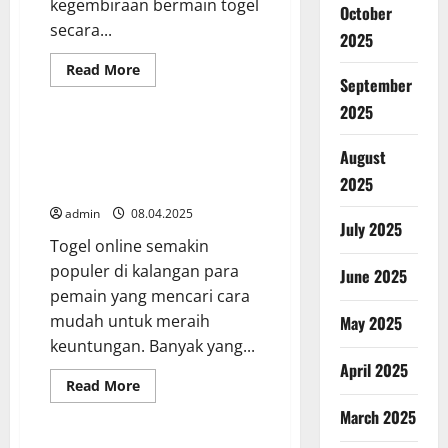
kegembiraan bermain togel
October
secara...
2025
Read
Read More
more
September
Togel Online
about
2025
Togel
Online
Live
Prediksi Togel Online Jitu: Cara
Draw
August
Tepat Menang dalam Permainan
Tercepat:
Menangkan
2025
Togel
Hadiah
Menarik
admin
08.04.2025
Secara
July 2025
Real-
Togel online semakin
Time!
populer di kalangan para
June 2025
pemain yang mencari cara
mudah untuk meraih
May 2025
keuntungan. Banyak yang...
April 2025
Read
Read More
more
Togel Online
about
March 2025
Prediksi
Togel