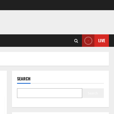
LIVE
SEARCH
Search