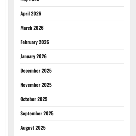
April 2026
March 2026
February 2026
January 2026
December 2025
November 2025
October 2025
September 2025
August 2025