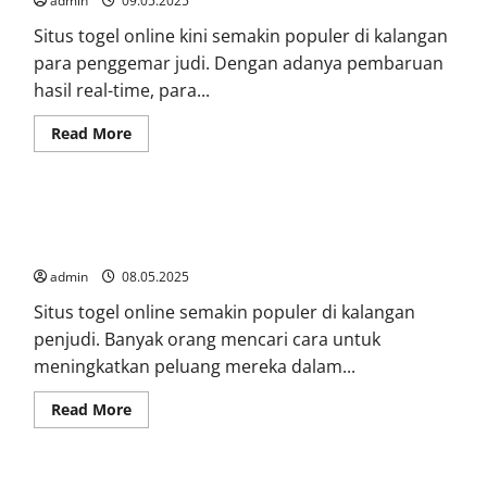
admin
09.05.2025
yang
Seru
Situs togel online kini semakin populer di kalangan
dan
Mengasyikkan
para penggemar judi. Dengan adanya pembaruan
hasil real-time, para...
Read
Read More
more
about
Situs
Togel
Online
Situs Togel Online Dengan Prediksi Hasil Akurat: Temukan
Dengan
Pembaruan
Keberuntungan Anda Hari Ini!
Hasil
Real-
admin
08.05.2025
Time:
Cara
Situs togel online semakin populer di kalangan
Mudah
Ikuti
penjudi. Banyak orang mencari cara untuk
Perkembangan
Terbaru!
meningkatkan peluang mereka dalam...
Read
Read More
more
about
Situs
Togel
Online