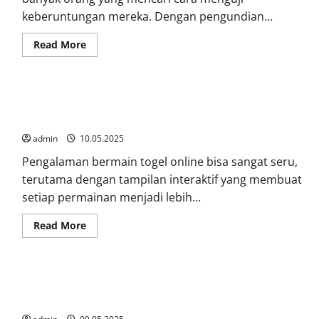
keberuntungan mereka. Dengan pengundian...
Read
Read More
more
about
Togel
Online
Dengan
Pengalaman Bermain Togel Online dengan Tampilan Interaktif
Pengundian
Hasil
yang Seru dan Mengasyikkan
Langsung
dan
admin
10.05.2025
Transparan:
Keamanan
Pengalaman bermain togel online bisa sangat seru,
dan
Kenyamanan
terutama dengan tampilan interaktif yang membuat
Bermain
untuk
setiap permainan menjadi lebih...
Semua!
Read
Read More
more
about
Pengalaman
Bermain
Togel
Situs Togel Online Dengan Pembaruan Hasil Real-Time: Cara
Online
dengan
Mudah Ikuti Perkembangan Terbaru!
Tampilan
Interaktif