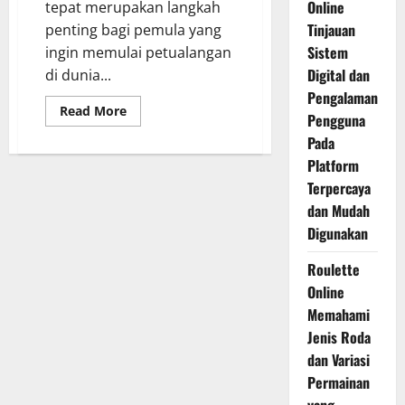
Online
tepat merupakan langkah
Tinjauan
penting bagi pemula yang
Sistem
ingin memulai petualangan
Digital dan
di dunia...
Pengalaman
Read
Read More
Pengguna
more
about
Pada
Cara
Memilih
Platform
Situs
Toto
Terpercaya
Slot
dan Mudah
yang
Tepat
Digunakan
untuk
Pemula:
Panduan
Roulette
Lengkap
dan
Online
Tips
Berguna
Memahami
Jenis Roda
dan Variasi
Permainan