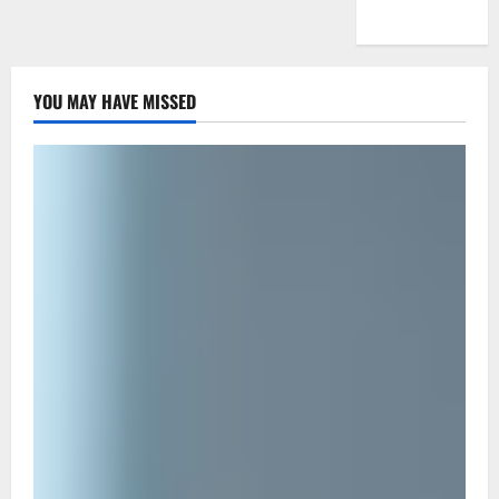
YOU MAY HAVE MISSED