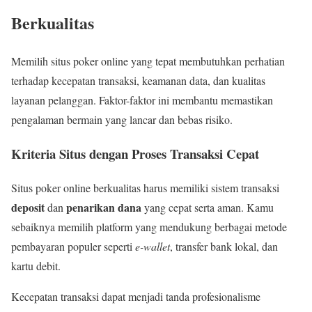
Berkualitas
Memilih situs poker online yang tepat membutuhkan perhatian
terhadap kecepatan transaksi, keamanan data, dan kualitas
layanan pelanggan. Faktor-faktor ini membantu memastikan
pengalaman bermain yang lancar dan bebas risiko.
Kriteria Situs dengan Proses Transaksi Cepat
Situs poker online berkualitas harus memiliki sistem transaksi
deposit
penarikan dana
dan
yang cepat serta aman. Kamu
sebaiknya memilih platform yang mendukung berbagai metode
pembayaran populer seperti
e-wallet
, transfer bank lokal, dan
kartu debit.
Kecepatan transaksi dapat menjadi tanda profesionalisme