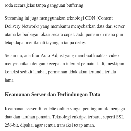
roda secara jelas tanpa gangguan buffering.
Streaming ini juga menggunakan teknologi CDN (Content
Delivery Network) yang membantu menyebarkan data dari server
utama ke berbagai lokasi secara cepat. Jadi, pemain di mana pun
tetap dapat menikmati tayangan tanpa delay.
Selain itu, ada fitur Auto-Adjust yang membuat kualitas video
menyesuaikan dengan kecepatan internet pemain. Jadi, meskipun
koneksi sedikit lambat, permainan tidak akan tertunda terlalu
lama.
Keamanan Server dan Perlindungan Data
Keamanan server di roulette online sangat penting untuk menjaga
data dan taruhan pemain. Teknologi enkripsi terbaru, seperti SSL
256-bit, dipakai agar semua transaksi tetap aman.