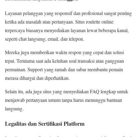
Layanan pelanggan yang responsif dan profesional sangat penting
ketika ada masalah atau pertanyaan. Situs roulette online
terpercaya biasanya menyediakan layanan lewat beberapa kanal,
seperti chat langsung, email, dan telepon.
Mereka juga memberikan waktu respon yang cepat dan solusi
tepat. Terutama saat ada keluhan soal transaksi atau gangguan
permainan. Support yang ramah dan sabar membantu pemain
merasa dihargai dan diperhatikan.
Selain itu, ada juga situs yang menyediakan FAQ lengkap untuk
menjawab pertanyaan umum tanpa harus menunggu bantuan
langsung.
Legalitas dan Sertifikasi Platform