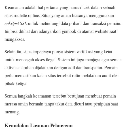
Keamanan adalah hal pertama yang harus dicek dalam sebuah
situs roulette online. Situs yang aman biasanya menggunakan
enkripsi SSL
untuk melindungi data pribadi dan transaksi pemain.
Ini bisa dilihat dari adanya ikon gembok di alamat website saat
mengakses.
Selain itu, situs terpercaya punya sistem verifikasi yang ketat
untuk mencegah akses ilegal. Sistem ini juga menjaga agar semua
aktivitas taruhan dijalankan dengan adil dan transparan. Pemain
perlu memastikan kalau situs tersebut rutin melakukan audit oleh
pihak ketiga.
Semua langkah keamanan tersebut bertujuan membuat pemain
merasa aman bermain tanpa takut data dicuri atau penipuan saat
menang.
Keandalan Layanan Pelanggan