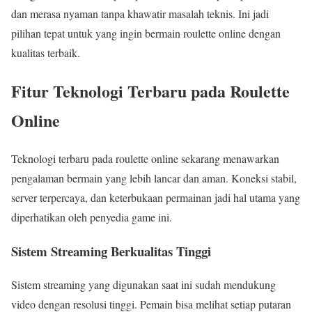
dan merasa nyaman tanpa khawatir masalah teknis. Ini jadi
pilihan tepat untuk yang ingin bermain roulette online dengan
kualitas terbaik.
Fitur Teknologi Terbaru pada Roulette
Online
Teknologi terbaru pada roulette online sekarang menawarkan
pengalaman bermain yang lebih lancar dan aman. Koneksi stabil,
server terpercaya, dan keterbukaan permainan jadi hal utama yang
diperhatikan oleh penyedia game ini.
Sistem Streaming Berkualitas Tinggi
Sistem streaming yang digunakan saat ini sudah mendukung
video dengan resolusi tinggi. Pemain bisa melihat setiap putaran