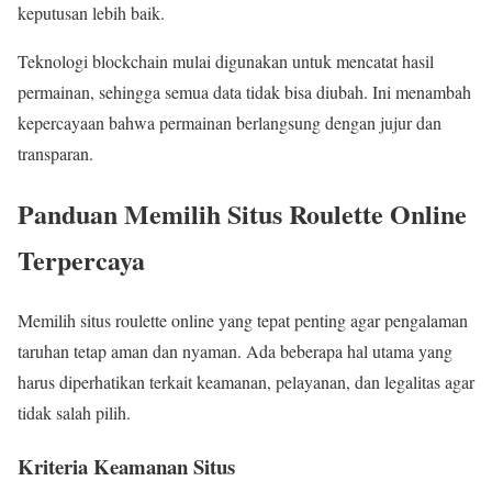
keputusan lebih baik.
Teknologi blockchain mulai digunakan untuk mencatat hasil
permainan, sehingga semua data tidak bisa diubah. Ini menambah
kepercayaan bahwa permainan berlangsung dengan jujur dan
transparan.
Panduan Memilih Situs Roulette Online
Terpercaya
Memilih situs roulette online yang tepat penting agar pengalaman
taruhan tetap aman dan nyaman. Ada beberapa hal utama yang
harus diperhatikan terkait keamanan, pelayanan, dan legalitas agar
tidak salah pilih.
Kriteria Keamanan Situs