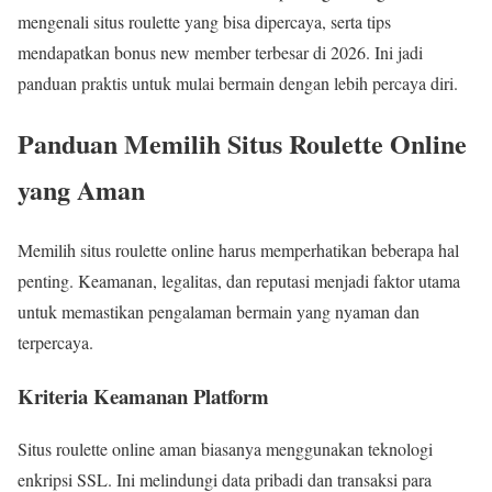
mengenali situs roulette yang bisa dipercaya, serta tips
mendapatkan bonus new member terbesar di 2026. Ini jadi
panduan praktis untuk mulai bermain dengan lebih percaya diri.
Panduan Memilih Situs Roulette Online
yang Aman
Memilih situs roulette online harus memperhatikan beberapa hal
penting. Keamanan, legalitas, dan reputasi menjadi faktor utama
untuk memastikan pengalaman bermain yang nyaman dan
terpercaya.
Kriteria Keamanan Platform
Situs roulette online aman biasanya menggunakan teknologi
enkripsi SSL. Ini melindungi data pribadi dan transaksi para