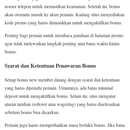
nomor telepon untuk memastikan keamanan. Setelah itu, bonus
akan otomatis masuk ke akun pemain. Kadang situs menyediakan
kode promo yang harus dimasukkan untuk mengaktifkan bonus.
Penting bagi pemain untuk membaca panduan di halaman promo
agar tidak melewatkan langkah penting atau batas waktu klaim
bonus.
Syarat dan Ketentuan Penawaran Bonus
Setiap bonus new member datang dengan syarat dan ketentuan
yang harus dipenuhi pemain. Umumnya, ada batas minimal
deposit untuk mengaktifkan bonus. Selain itu, situs mengatur
aturan taruhan (rollover atau wagering) yang harus diselesaikan
sebelum bonus bisa dicairkan.
Pemain juga harus memperhatikan masa berlaku bonus. Jika batas