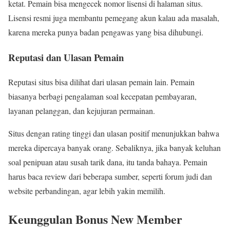
ketat. Pemain bisa mengecek nomor lisensi di halaman situs.
Lisensi resmi juga membantu pemegang akun kalau ada masalah,
karena mereka punya badan pengawas yang bisa dihubungi.
Reputasi dan Ulasan Pemain
Reputasi situs bisa dilihat dari ulasan pemain lain. Pemain
biasanya berbagi pengalaman soal kecepatan pembayaran,
layanan pelanggan, dan kejujuran permainan.
Situs dengan rating tinggi dan ulasan positif menunjukkan bahwa
mereka dipercaya banyak orang. Sebaliknya, jika banyak keluhan
soal penipuan atau susah tarik dana, itu tanda bahaya. Pemain
harus baca review dari beberapa sumber, seperti forum judi dan
website perbandingan, agar lebih yakin memilih.
Keunggulan Bonus New Member