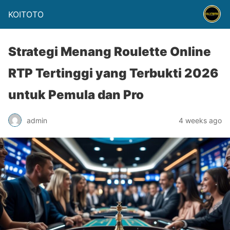
KOITOTO
Strategi Menang Roulette Online
RTP Tertinggi yang Terbukti 2026
untuk Pemula dan Pro
admin
4 weeks ago