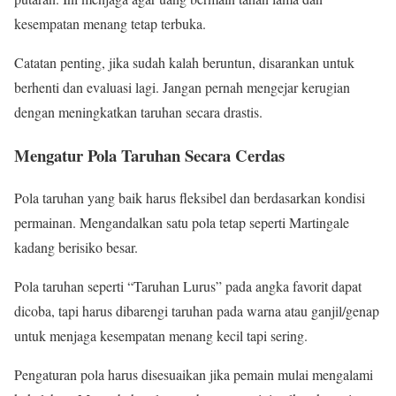
kesempatan menang tetap terbuka.
Catatan penting, jika sudah kalah beruntun, disarankan untuk
berhenti dan evaluasi lagi. Jangan pernah mengejar kerugian
dengan meningkatkan taruhan secara drastis.
Mengatur Pola Taruhan Secara Cerdas
Pola taruhan yang baik harus fleksibel dan berdasarkan kondisi
permainan. Mengandalkan satu pola tetap seperti Martingale
kadang berisiko besar.
Pola taruhan seperti “Taruhan Lurus” pada angka favorit dapat
dicoba, tapi harus dibarengi taruhan pada warna atau ganjil/genap
untuk menjaga kesempatan menang kecil tapi sering.
Pengaturan pola harus disesuaikan jika pemain mulai mengalami