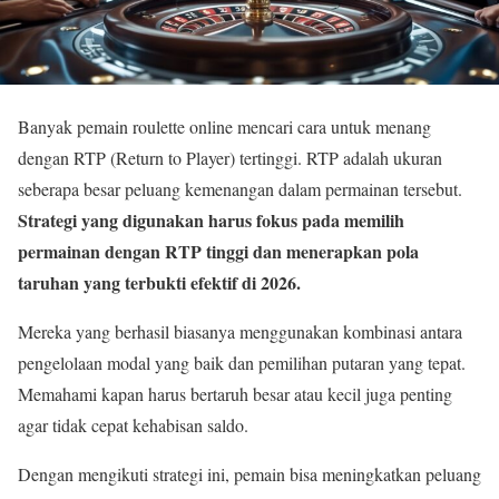
Banyak pemain roulette online mencari cara untuk menang
dengan RTP (Return to Player) tertinggi. RTP adalah ukuran
seberapa besar peluang kemenangan dalam permainan tersebut.
Strategi yang digunakan harus fokus pada memilih
permainan dengan RTP tinggi dan menerapkan pola
taruhan yang terbukti efektif di 2026.
Mereka yang berhasil biasanya menggunakan kombinasi antara
pengelolaan modal yang baik dan pemilihan putaran yang tepat.
Memahami kapan harus bertaruh besar atau kecil juga penting
agar tidak cepat kehabisan saldo.
Dengan mengikuti strategi ini, pemain bisa meningkatkan peluang