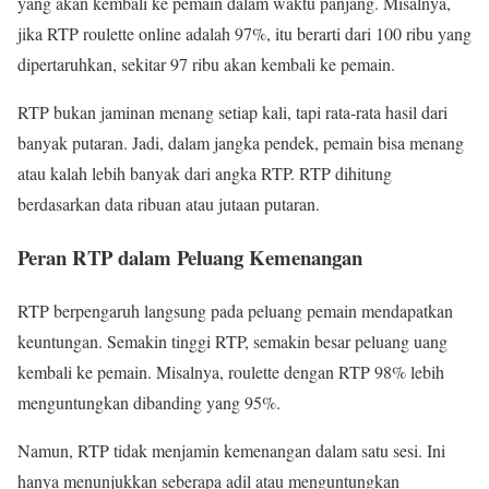
yang akan kembali ke pemain dalam waktu panjang. Misalnya,
jika RTP roulette online adalah 97%, itu berarti dari 100 ribu yang
dipertaruhkan, sekitar 97 ribu akan kembali ke pemain.
RTP bukan jaminan menang setiap kali, tapi rata-rata hasil dari
banyak putaran. Jadi, dalam jangka pendek, pemain bisa menang
atau kalah lebih banyak dari angka RTP. RTP dihitung
berdasarkan data ribuan atau jutaan putaran.
Peran RTP dalam Peluang Kemenangan
RTP berpengaruh langsung pada peluang pemain mendapatkan
keuntungan. Semakin tinggi RTP, semakin besar peluang uang
kembali ke pemain. Misalnya, roulette dengan RTP 98% lebih
menguntungkan dibanding yang 95%.
Namun, RTP tidak menjamin kemenangan dalam satu sesi. Ini
hanya menunjukkan seberapa adil atau menguntungkan