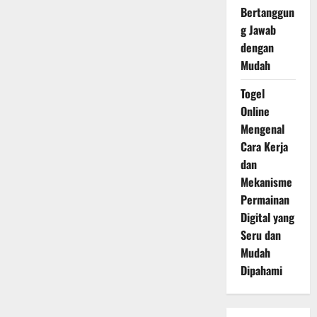
Bertanggun
g Jawab
dengan
Mudah
Togel
Online
Mengenal
Cara Kerja
dan
Mekanisme
Permainan
Digital yang
Seru dan
Mudah
Dipahami