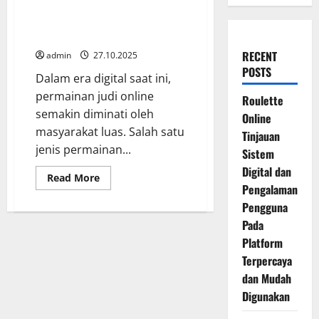
Akongcuan Online Terpercaya
dan Aman
RECENT
admin
27.10.2025
POSTS
Dalam era digital saat ini,
permainan judi online
Roulette
semakin diminati oleh
Online
masyarakat luas. Salah satu
Tinjauan
jenis permainan...
Sistem
Digital dan
Read
Read More
more
Pengalaman
about
Pengguna
Akongcuan
Online
Pada
Terpercaya
dan
Platform
Aman
Terpercaya
dan Mudah
Digunakan