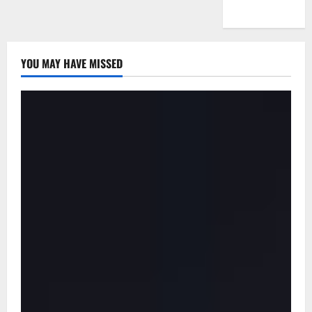
YOU MAY HAVE MISSED