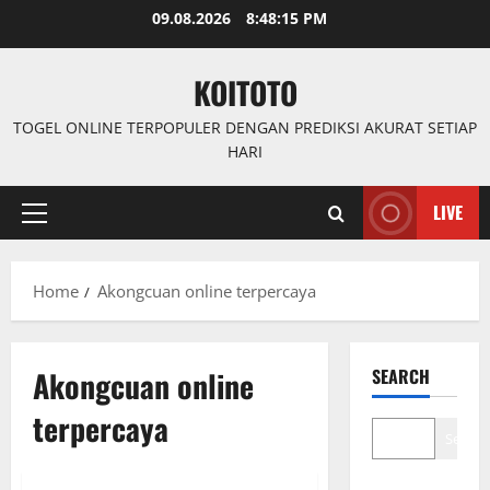
Skip
09.08.2026
8:48:16 PM
to
content
KOITOTO
TOGEL ONLINE TERPOPULER DENGAN PREDIKSI AKURAT SETIAP
HARI
LIVE
Primary
Menu
Home
Akongcuan online terpercaya
Akongcuan online
SEARCH
terpercaya
Search
Uncategorized