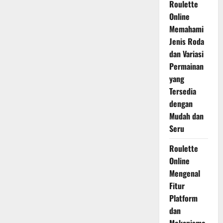
Roulette
Online
Memahami
Jenis Roda
dan Variasi
Permainan
yang
Tersedia
dengan
Mudah dan
Seru
Roulette
Online
Mengenal
Fitur
Platform
dan