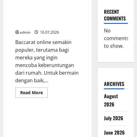
Modern
Baccarat Online Mengenal
Dengan
Strategi Dasar Dan Istilah Dalam
RECENT
Teknologi
Interaktif
Permainan Dengan Cara Mudah
COMMENTS
Dan
dan Seru
Tampilan
Berkualitas
No
admin
16.07.2026
Untuk
Pengalaman
comments
Bermain
Baccarat online semakin
Maksimal
to show.
populer, terutama bagi
mereka yang ingin
mencoba keberuntungan
dari rumah. Untuk bermain
dengan baik,...
ARCHIVES
Read
Read More
August
more
Baccarat Online
about
2026
Baccarat
Online
Mengenal
Baccarat Online Informasi
July 2026
Strategi
Lengkap Tentang Sistem Dan
Dasar
Dan
Fitur Platform Digital yang
Istilah
June 2026
Mudah Dipahami
Dalam