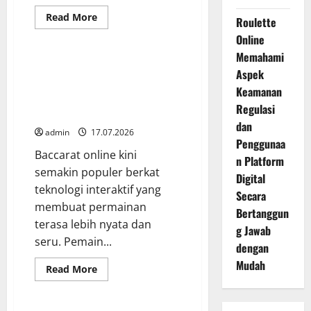
Read
Read More
Roulette
more
Baccarat Online
about
Online
Baccarat
Online
Memahami
Membahas
Baccarat Online Modern Dengan
Aspek
Jenis
Teknologi Interaktif Dan
Permainan
Keamanan
dan
Tampilan Berkualitas Untuk
Mekanisme
Regulasi
Pengalaman Bermain Maksimal
Live
Dealer
dan
admin
17.07.2026
dengan
Penggunaa
Cara
Seru
Baccarat online kini
n Platform
dan
semakin populer berkat
Mudah
Digital
Dimengerti
teknologi interaktif yang
Secara
membuat permainan
Bertanggun
terasa lebih nyata dan
g Jawab
seru. Pemain...
dengan
Mudah
Read
Read More
more
Baccarat Online
about
Baccarat
Online