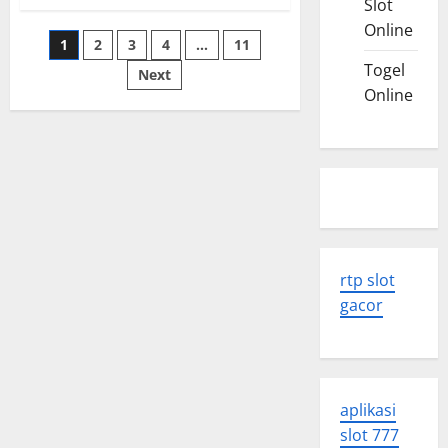
Baccarat
Slot
Online
Online
Modern
Posts
1
2
3
4
…
11
Dengan
Gameplay
Togel
Stabil
Next
pagination
Berkualitas
Online
Tinggi
Untuk
Pengalaman
Bermain
Seru
rtp slot
gacor
aplikasi
slot 777