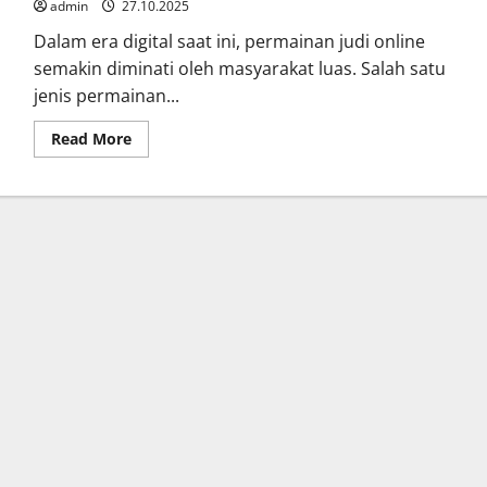
admin
27.10.2025
Dalam era digital saat ini, permainan judi online
semakin diminati oleh masyarakat luas. Salah satu
jenis permainan...
Read
Read More
more
about
Akongcuan
Online
Terpercaya
dan
Aman