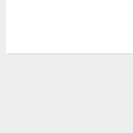
Uncategorized