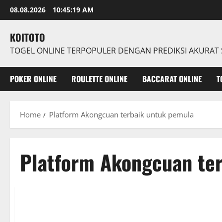
Skip
08.08.2026
10:45:20 AM
to
content
KOITOTO
TOGEL ONLINE TERPOPULER DENGAN PREDIKSI AKURAT S
POKER ONLINE
ROULETTE ONLINE
BACCARAT ONLINE
T
Home
Platform Akongcuan terbaik untuk pemula
Platform Akongcuan te