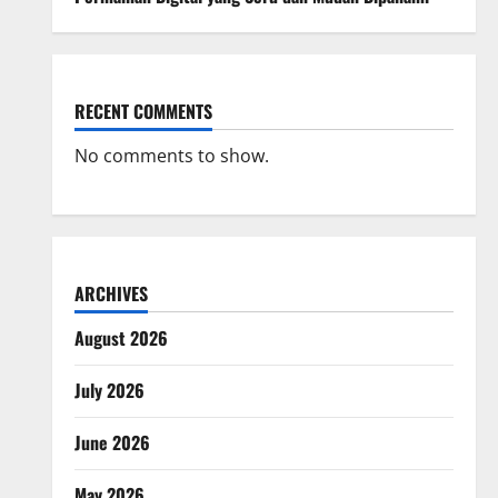
RECENT COMMENTS
No comments to show.
ARCHIVES
August 2026
July 2026
June 2026
May 2026