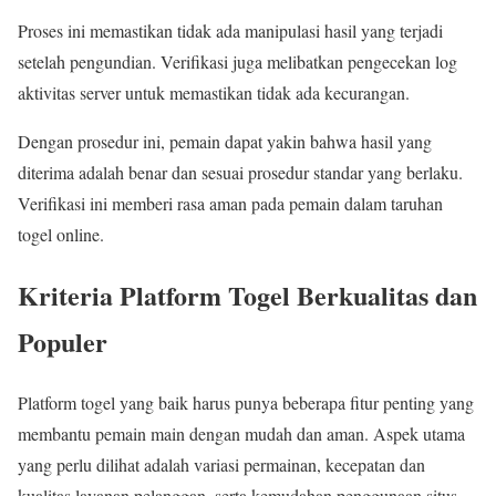
Proses ini memastikan tidak ada manipulasi hasil yang terjadi
setelah pengundian. Verifikasi juga melibatkan pengecekan log
aktivitas server untuk memastikan tidak ada kecurangan.
Dengan prosedur ini, pemain dapat yakin bahwa hasil yang
diterima adalah benar dan sesuai prosedur standar yang berlaku.
Verifikasi ini memberi rasa aman pada pemain dalam taruhan
togel online.
Kriteria Platform Togel Berkualitas dan
Populer
Platform togel yang baik harus punya beberapa fitur penting yang
membantu pemain main dengan mudah dan aman. Aspek utama
yang perlu dilihat adalah variasi permainan, kecepatan dan
kualitas layanan pelanggan, serta kemudahan penggunaan situs