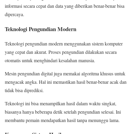
informasi secara cepat dan data yang diberikan benar-benar bisa
dipercaya.
Teknologi Pengundian Modern
Teknologi pengundian modern menggunakan sistem komputer
yang cepat dan akurat. Proses pengundian dilakukan secara
otomatis untuk menghindari kesalahan manusia.
Mesin pengundian digital juga memakai algoritma khusus untuk
mengacak angka. Hal ini memastikan hasil benar-benar acak dan
tidak bisa diprediksi.
Teknologi ini bisa menampilkan hasil dalam waktu singkat,
biasanya hanya beberapa detik setelah pengundian selesai. Ini
membantu pemain mendapatkan hasil tanpa menunggu lama.