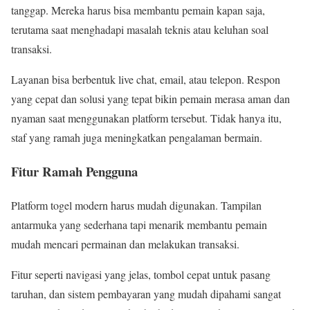
tanggap. Mereka harus bisa membantu pemain kapan saja,
terutama saat menghadapi masalah teknis atau keluhan soal
transaksi.
Layanan bisa berbentuk live chat, email, atau telepon. Respon
yang cepat dan solusi yang tepat bikin pemain merasa aman dan
nyaman saat menggunakan platform tersebut. Tidak hanya itu,
staf yang ramah juga meningkatkan pengalaman bermain.
Fitur Ramah Pengguna
Platform togel modern harus mudah digunakan. Tampilan
antarmuka yang sederhana tapi menarik membantu pemain
mudah mencari permainan dan melakukan transaksi.
Fitur seperti navigasi yang jelas, tombol cepat untuk pasang
taruhan, dan sistem pembayaran yang mudah dipahami sangat