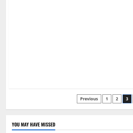
Roulette Online
Posts
Previous
1
2
3
pagination
YOU MAY HAVE MISSED