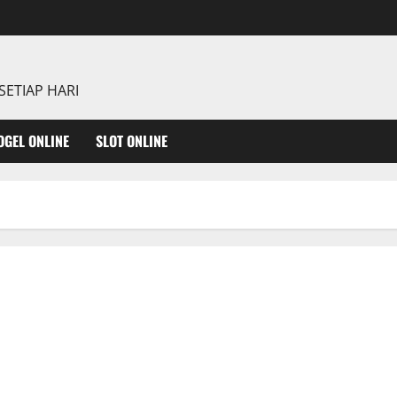
ETIAP HARI
OGEL ONLINE
SLOT ONLINE
Bandar Roulette Online Terpercaya Dengan Transaksi Cepat