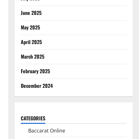
June 2025
May 2025
April 2025
March 2025
February 2025
December 2024
CATEGORIES
Baccarat Online