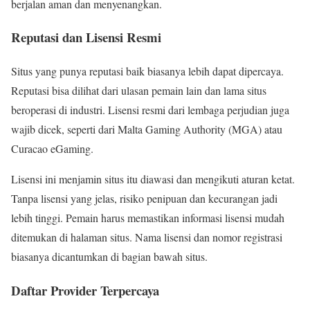
berjalan aman dan menyenangkan.
Reputasi dan Lisensi Resmi
Situs yang punya reputasi baik biasanya lebih dapat dipercaya.
Reputasi bisa dilihat dari ulasan pemain lain dan lama situs
beroperasi di industri. Lisensi resmi dari lembaga perjudian juga
wajib dicek, seperti dari Malta Gaming Authority (MGA) atau
Curacao eGaming.
Lisensi ini menjamin situs itu diawasi dan mengikuti aturan ketat.
Tanpa lisensi yang jelas, risiko penipuan dan kecurangan jadi
lebih tinggi. Pemain harus memastikan informasi lisensi mudah
ditemukan di halaman situs. Nama lisensi dan nomor registrasi
biasanya dicantumkan di bagian bawah situs.
Daftar Provider Terpercaya