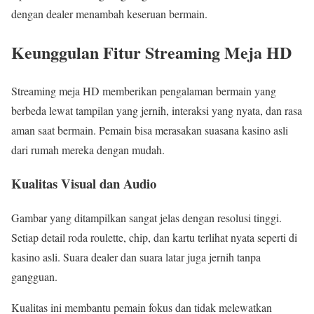
dengan dealer menambah keseruan bermain.
Keunggulan Fitur Streaming Meja HD
Streaming meja HD memberikan pengalaman bermain yang
berbeda lewat tampilan yang jernih, interaksi yang nyata, dan rasa
aman saat bermain. Pemain bisa merasakan suasana kasino asli
dari rumah mereka dengan mudah.
Kualitas Visual dan Audio
Gambar yang ditampilkan sangat jelas dengan resolusi tinggi.
Setiap detail roda roulette, chip, dan kartu terlihat nyata seperti di
kasino asli. Suara dealer dan suara latar juga jernih tanpa
gangguan.
Kualitas ini membantu pemain fokus dan tidak melewatkan