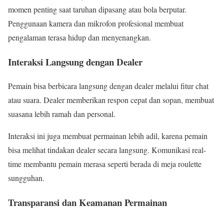
momen penting saat taruhan dipasang atau bola berputar.
Penggunaan kamera dan mikrofon profesional membuat
pengalaman terasa hidup dan menyenangkan.
Interaksi Langsung dengan Dealer
Pemain bisa berbicara langsung dengan dealer melalui fitur chat
atau suara. Dealer memberikan respon cepat dan sopan, membuat
suasana lebih ramah dan personal.
Interaksi ini juga membuat permainan lebih adil, karena pemain
bisa melihat tindakan dealer secara langsung. Komunikasi real-
time membantu pemain merasa seperti berada di meja roulette
sungguhan.
Transparansi dan Keamanan Permainan