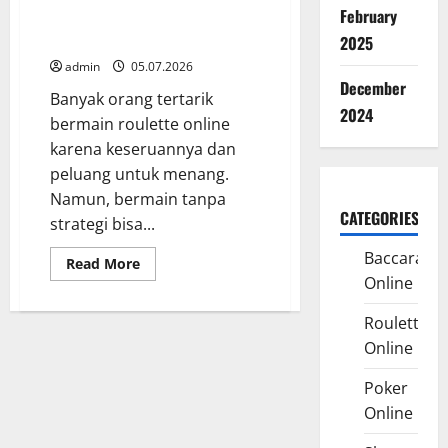
Online
February
yang Aman di Tahun 2026 untuk
Pragmatic
Pemula
Play
2025
2026
admin
05.07.2026
untuk
Pemula:
December
Cara
Banyak orang tertarik
Mudah
2024
bermain roulette online
Menang
dan
karena keseruannya dan
Tips
Seru
peluang untuk menang.
Namun, bermain tanpa
CATEGORIES
strategi bisa...
Baccarat
Read
Read More
more
Online
about
Cara
Bermain
Roulette
Roulette
Online
Online
dengan
Strategi
Poker
Martingale
yang
Online
Aman
di
Tahun