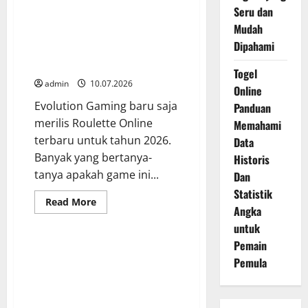
about
Seru dan
Cara
Deposit
Mudah
dan
Review Roulette Online
Withdraw
Dipahami
Evolution Gaming Terbaru 2026
Roulette
Online
– Seru dan Layak Dicoba!
via
Togel
Dana
admin
10.07.2026
Online
Dan
ShopeePay
Evolution Gaming baru saja
Panduan
2026
dengan
merilis Roulette Online
Memahami
Mudah
dan
terbaru untuk tahun 2026.
Data
Cepat
Banyak yang bertanya-
Historis
tanya apakah game ini...
Dan
Statistik
Read
Read More
Angka
more
Roulette Online
about
untuk
Review
Roulette
Pemain
Online
Tips dan Trik Roulette Online
Evolution
Pemula
Agar Selalu Profit di Tahun
Gaming
Terbaru
2026: Panduan Mudah dan Seru
2026
untuk Pemula
–
Seru