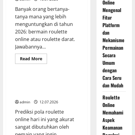
Online
dengan
Tips
Banyak orang bertanya-
Mengenal
Sukses
tanya mana yang lebih
dan
Fitur
Strategi
menguntungkan di tahun
Platform
Mudah
2026: bermain roulette
dan
online atau roulette darat.
Mekanisme
Jawabannya...
Permainan
Secara
Read
Read More
Umum
more
Roulette Online
about
dengan
Roulette
Online
Cara Seru
vs
Prediksi Pola Roulette Online
Roulette
dan Mudah
Hari Ini yang Akurat 2026
Darat
Mana
untuk Menang Lebih Mudah
yang
Roulette
Lebih
admin
12.07.2026
Online
Menguntungkan
di
Prediksi pola roulette
Memahami
2026?
Panduan
online hari ini yang akurat
Aspek
Praktis
untuk
sangat dibutuhkan oleh
Keamanan
Pemain
pemain yang ingin