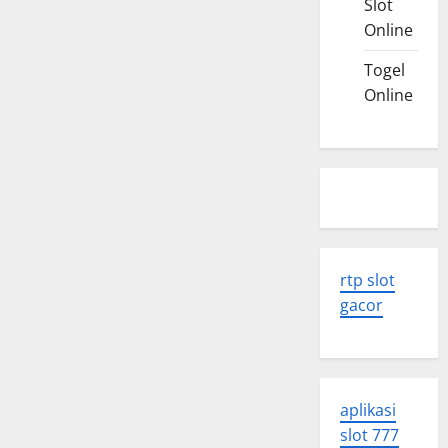
Slot
2026
untuk
Online
Pemula
Togel
Online
rtp slot
gacor
aplikasi
slot 777