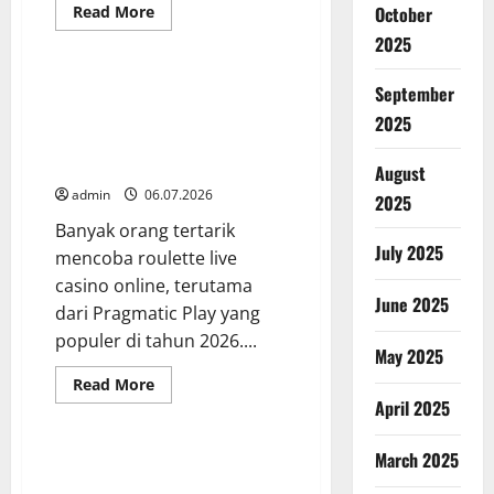
Read
Read More
October
more
Roulette Online
about
2025
Situs
Roulette
Online
Panduan Lengkap Roulette Live
September
Terpercaya
Casino Online Pragmatic Play
Dengan
2025
Bonus
2026 untuk Pemula: Cara
New
Mudah Menang dan Tips Seru
Member
August
Terbesar
admin
06.07.2026
2026
2025
Indonesia
–
Banyak orang tertarik
Panduan
July 2025
mencoba roulette live
Bermain
Seru
casino online, terutama
dan
June 2025
Aman
dari Pragmatic Play yang
populer di tahun 2026....
May 2025
Read
Read More
more
April 2025
Roulette Online
about
Panduan
Lengkap
March 2025
Roulette
Cara Bermain Roulette Online
Live
dengan Strategi Martingale
Casino